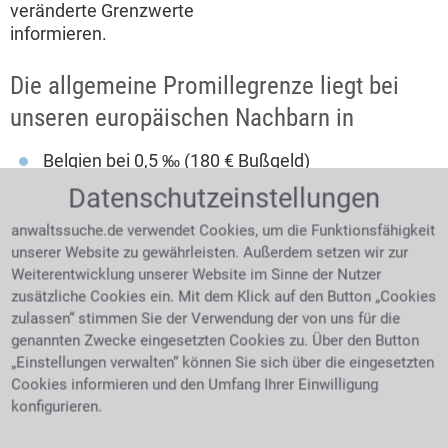
veränderte Grenzwerte
informieren.
Die allgemeine Promillegrenze liegt bei
unseren europäischen Nachbarn in
Belgien bei 0,5 ‰ (180 € Bußgeld)
Dänemark bei 0,5 ‰ (ein Monatsverdienst)
Datenschutzeinstellungen
Finnland 0,5 ‰ (ab 15 Tagessätzen)
anwaltssuche.de verwendet Cookies, um die Funktionsfähigkeit
Frankreich 0,5 ‰ (ab 135 € Bußgeld)
unserer Website zu gewährleisten. Außerdem setzen wir zur
Weiterentwicklung unserer Website im Sinne der Nutzer
Griechenland 0,5 ‰ (ab 80 € Bußgeld)
zusätzliche Cookies ein. Mit dem Klick auf den Button „Cookies
Großbritannien 0,5 ‰ (ab 80 € Bußgeld)
zulassen“ stimmen Sie der Verwendung der von uns für die
Italien 0,5 ‰ (ab 530 € Bußgeld)
genannten Zwecke eingesetzten Cookies zu. Über den Button
„Einstellungen verwalten“ können Sie sich über die eingesetzten
Kroatien 0,5 ‰ (ab 95 € Bußgeld)
Cookies informieren und den Umfang Ihrer Einwilligung
Niederlande 0,5 ‰ (ab 325 € Bußgeld)
konfigurieren.
Österreich 0,5 ‰ (ab 300 € Bußgeld)