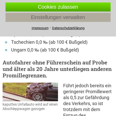
Polen 0,2 ‰ (bis 1.200 € Bußgeld)
Cookies zulassen
Portugal 0,5 ‰ (ab 250 € Bußgeld)
Einstellungen verwalten
Schweden 0,2 ‰ (ab 40 Tagessätze)
Schweiz 0,5 ‰ (ab 520 € Bußgeld)
⁃
Impressum
Datenschutzerklärung
Spanien 0,5 ‰ (ab 500 € Bußgeld)
Tschechien 0,0 ‰ (ab 100 € Bußgeld)
Ungarn 0,0 ‰ (ab 100 € Bußgeld)
Autofahrer ohne Führerschein auf Probe
und älter als 20 Jahre unterliegen anderen
Promillegrenzen.
Führt jedoch bereits ein
geringerer Promillewert
als 0,5 zur Gefährdung
des Verkehrs, so ist
kaputtes Unfallauto wird auf einen
Abschleppwagen gezogen
trotzdem mit dem
Entzug des