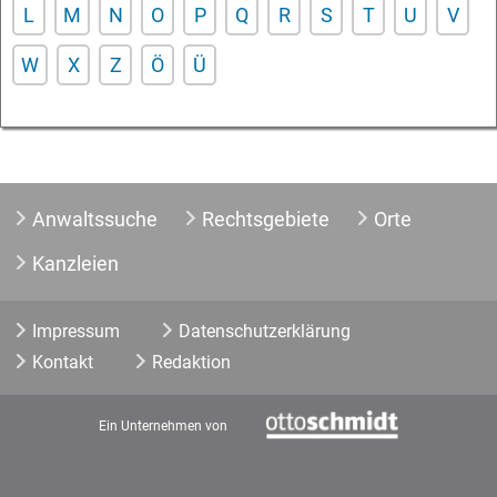
L
M
N
O
P
Q
R
S
T
U
V
W
X
Z
Ö
Ü
Anwaltssuche
Rechtsgebiete
Orte
Kanzleien
Impressum
Datenschutzerklärung
Kontakt
Redaktion
Ein Unternehmen von