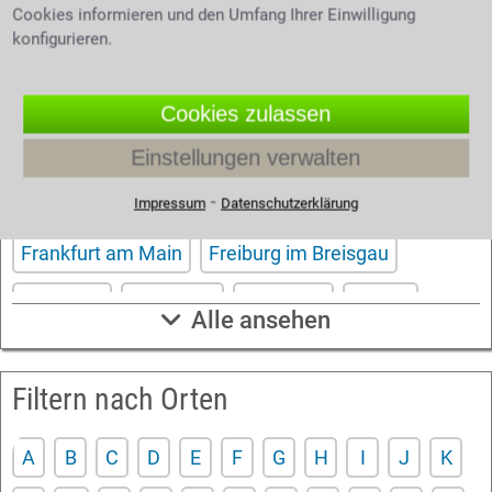
und unverbindlich.
Cookies informieren und den Umfang Ihrer Einwilligung
konfigurieren.
Filtern nach Großstädten
Cookies zulassen
Aachen
Berlin
Bonn
Bremen
Dortmund
Einstellungen verwalten
⁃
Dresden
Düsseldorf
Essen
Impressum
Datenschutzerklärung
Frankfurt am Main
Freiburg im Breisgau
Hamburg
Hannover
Karlsruhe
Kassel
Alle ansehen
Köln
Leipzig
Mannheim
München
Filtern nach Orten
Nürnberg
Saarbrücken
Stuttgart
Wuppertal
Würzburg
A
B
C
D
E
F
G
H
I
J
K