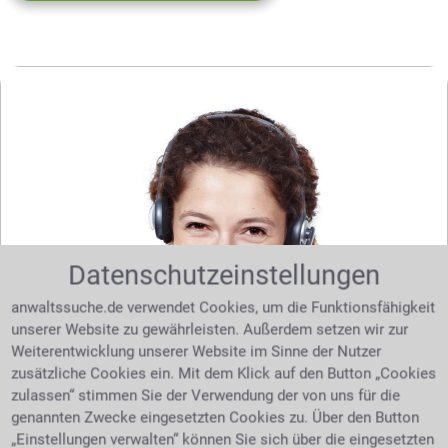
Datenschutzeinstellungen
anwaltssuche.de verwendet Cookies, um die Funktionsfähigkeit
unserer Website zu gewährleisten. Außerdem setzen wir zur
Weiterentwicklung unserer Website im Sinne der Nutzer
zusätzliche Cookies ein. Mit dem Klick auf den Button „Cookies
Sie benötigen Hilfe bei Ihrer Suche nach dem
zulassen“ stimmen Sie der Verwendung der von uns für die
richtigen Anwalt? Dann schreiben Sie uns über
genannten Zwecke eingesetzten Cookies zu. Über den Button
unser
. Wir helfen Ihnen kostenlos
Kontaktformular
„Einstellungen verwalten“ können Sie sich über die eingesetzten