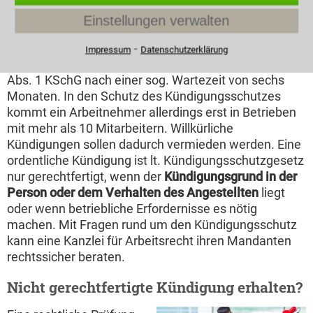
im Arbeitsvertrag
Einstellungen verwalten
festgehalten sein, oder im Tarifvertrag oder auch in
der Betriebsvereinbarung. Der Kündigungsschutz ist
⁃
Impressum
Datenschutzerklärung
zum Schutz des Arbeitnehmers da. Er beginnt laut § 1
Abs. 1 KSchG nach einer sog. Wartezeit von sechs
Monaten. In den Schutz des Kündigungsschutzes
kommt ein Arbeitnehmer allerdings erst in Betrieben
mit mehr als 10 Mitarbeitern. Willkürliche
Kündigungen sollen dadurch vermieden werden. Eine
ordentliche Kündigung ist lt. Kündigungsschutzgesetz
nur gerechtfertigt, wenn der
Kündigungsgrund in der
Person oder dem Verhalten des Angestellten
liegt
oder wenn betriebliche Erfordernisse es nötig
machen. Mit Fragen rund um den Kündigungsschutz
kann eine Kanzlei für Arbeitsrecht ihren Mandanten
rechtssicher beraten.
Nicht gerechtfertigte Kündigung erhalten?