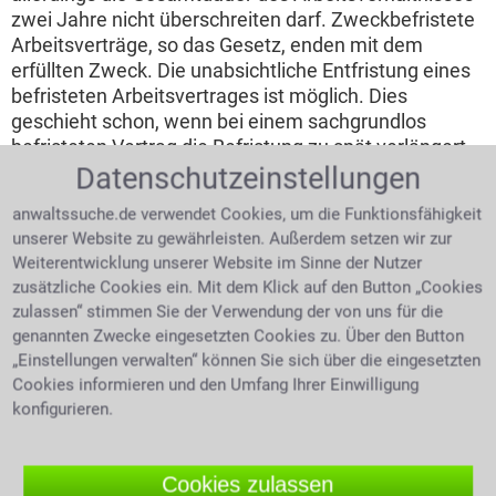
zwei Jahre nicht überschreiten darf. Zweckbefristete
Arbeitsverträge, so das Gesetz, enden mit dem
erfüllten Zweck. Die unabsichtliche Entfristung eines
befristeten Arbeitsvertrages ist möglich. Dies
geschieht schon, wenn bei einem sachgrundlos
befristeten Vertrag die Befristung zu spät verlängert
wurde. Oder eine Änderung, wie die der Arbeitszeit
Datenschutzeinstellungen
oder des Gehaltes, führt zu einer Entfristung. Dann
anwaltssuche.de verwendet Cookies, um die Funktionsfähigkeit
handelt es sich um einen neuen Arbeitsvertrag. Die
unserer Website zu gewährleisten. Außerdem setzen wir zur
Verlängerung eines befristeten Arbeitsvertrages kann
Weiterentwicklung unserer Website im Sinne der Nutzer
nur vor Ablauf der Frist durchgeführt werden.
zusätzliche Cookies ein. Mit dem Klick auf den Button „Cookies
zulassen“ stimmen Sie der Verwendung der von uns für die
Kündigung des Arbeitsverhältnisses und
genannten Zwecke eingesetzten Cookies zu. Über den Button
das KSchG
„Einstellungen verwalten“ können Sie sich über die eingesetzten
Cookies informieren und den Umfang Ihrer Einwilligung
Die
Kündigung
von
konfigurieren.
Arbeitsverträgen ist
möglich. Welche
Bestimmungen für die
Mann ist verzweifelt und hält sich
Cookies zulassen
den Kopf
Kündigung gelten, kann