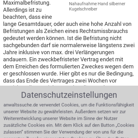
Maximalbefristung.
Nahaufnahme Hand silberner
Allerdings ist zu
Kugelschreiber
beachten, dass eine
lange Gesamtdauer, oder auch eine hohe Anzahl von
Befristungen als Zeichen eines Rechtsmissbrauchs
gedeutet werden können. Ist die Befristung nicht
sachgebunden darf sie normalerweise längstens zwei
Jahre inklusive von max. drei Verlängerungen
andauern. Ein zweckbefristeter Vertrag endet mit
dem Erreichen des formulierten Zweckes wegen dem
er geschlossen wurde. Hier gibt es nur die Bedingung,
dass das Ende des Vertrages zwei Wochen vor
Erreichen dieses Zieles angekündigt werden muss.
Datenschutzeinstellungen
Oft wandeln sich befristete Verträge durch ein
Versehen in unbefristete um, ohne dass es den
anwaltssuche.de verwendet Cookies, um die Funktionsfähigkeit
Vertragsparteien klar ist. So gilt ein sachgrundloser
unserer Website zu gewährleisten. Außerdem setzen wir zur
Vertrag nach Änderungen von z.B. der Arbeitszeit
Weiterentwicklung unserer Website im Sinne der Nutzer
oder des Gehalts als neu abgeschlossen und die
zusätzliche Cookies ein. Mit dem Klick auf den Button „Cookies
Befristung ist dadurch aufgehoben. Dann handelt es
zulassen“ stimmen Sie der Verwendung der von uns für die
sich um einen neuen Arbeitsvertrag. Eine