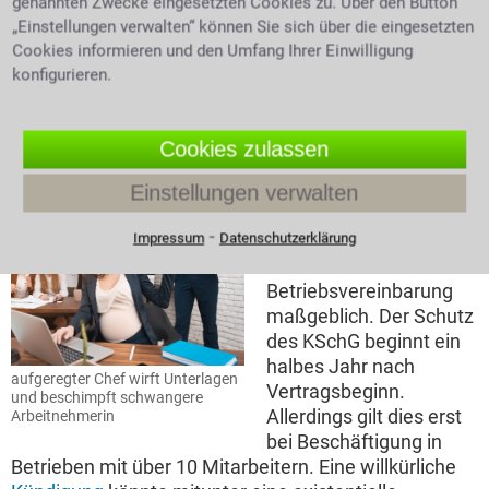
genannten Zwecke eingesetzten Cookies zu. Über den Button
Verlängerung der ursprünglichen Befristung muss
„Einstellungen verwalten“ können Sie sich über die eingesetzten
noch während der Vertragslaufzeit geschehen.
Cookies informieren und den Umfang Ihrer Einwilligung
konfigurieren.
Die Kündigung im Arbeitsrecht und das
Kündigungsschutzgesetz
Cookies zulassen
Ein Arbeitsvertrag ist
wie alle anderen
Einstellungen verwalten
Verträge auch kündbar.
⁃
Für die Kündigungsfrist
Impressum
Datenschutzerklärung
ist oft die
Betriebsvereinbarung
maßgeblich. Der Schutz
des KSchG beginnt ein
halbes Jahr nach
aufgeregter Chef wirft Unterlagen
Vertragsbeginn.
und beschimpft schwangere
Allerdings gilt dies erst
Arbeitnehmerin
bei Beschäftigung in
Betrieben mit über 10 Mitarbeitern. Eine willkürliche