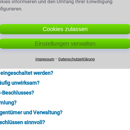
kies informieren und den Umfang Ihrer Einwilligung
figurieren.
berprüfen
Cookies zulassen
Einstellungen verwalten
r ca. 3 Minuten
⁃
Impressum
Datenschutzerklärung
r wichtig?
 eingeschaltet werden?
äufig unwirksam?
G-Beschlusses?
mmlung?
Eigentümer und Verwaltung?
schlüssen sinnvoll?