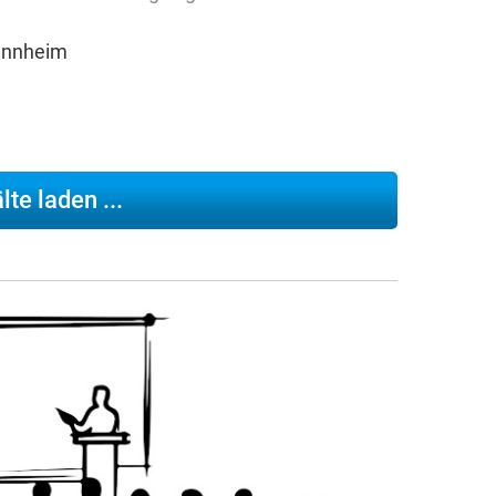
annheim
te laden ...