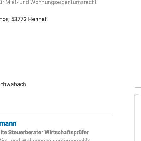
für Miet- und Wohnungseigentumsrecht
onos, 53773 Hennef
 Schwabach
gmann
e Steuerberater Wirtschaftsprüfer
 Miet- und Wohnungseigentumsrechht