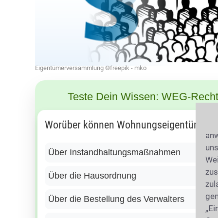
Eigentümerversammlung ©freepik - mko
Teste Dein Wissen: WEG-Recht
Worüber können Wohnungseigentümer Be
anw
uns
Über Instandhaltungsmaßnahmen
Wei
zus
Über die Hausordnung
zul
gen
Über die Bestellung des Verwalters
„Ei