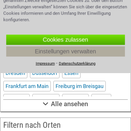
genannten Zwecke eingesetzten Cookies zu. Über den Button
richtigen Anwalt? Dann schreiben Sie uns über
„Einstellungen verwalten“ können Sie sich über die eingesetzten
unser
. Wir helfen Ihnen kostenlos
Kontaktformular
Cookies informieren und den Umfang Ihrer Einwilligung
und unverbindlich.
konfigurieren.
Cookies zulassen
Filtern nach Großstädten
Einstellungen verwalten
Aachen
Berlin
Bonn
Bremen
Dortmund
⁃
Impressum
Datenschutzerklärung
Dresden
Düsseldorf
Essen
Frankfurt am Main
Freiburg im Breisgau
Hamburg
Hannover
Karlsruhe
Kassel
Alle ansehen
Köln
Leipzig
Mannheim
München
Filtern nach Orten
Nürnberg
Saarbrücken
Stuttgart
Wuppertal