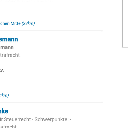
rchen Mitte
(23km)
usmann
s­mann
trafrecht
ss
24km)
nke
r Steuerrecht · Schwerpunkte: ·
rafrecht