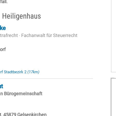
all.
 Heiligenhaus
tke
trafrecht · Fachanwalt für Steuerrecht
orf
rf Stadtbezirk 2
(17km)
ut
in Bürogemeinschaft
, 45879 Gelsenkirchen