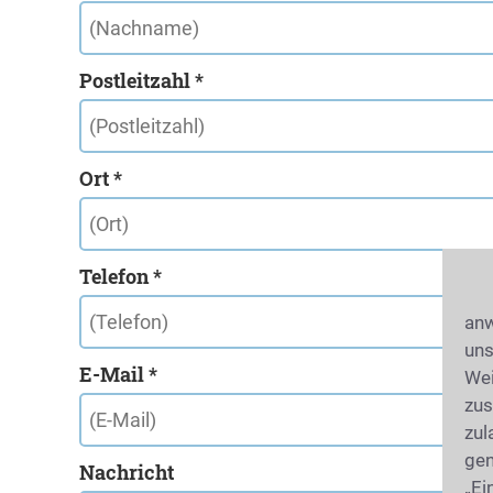
Postleitzahl *
Ort *
Telefon *
anw
uns
E-Mail *
Wei
zus
zul
gen
Nachricht
„Ei