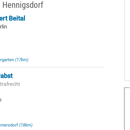
 Hennigsdorf
ert Beital
lin
ergarten
(17km)
Pabst
trafrecht
n
ilmersdorf
(18km)