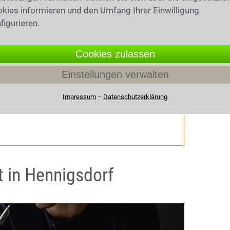
recht
kies informieren und den Umfang Ihrer Einwilligung
figurieren.
herweise strafrechtlich relevant verhalten?
chsuchung Ihrer Wohnung oder
Cookies zulassen
ben Sie eine
Vorladung
erhalten? Wurden
n
Körperverletzung
oder eine einer anderen
Einstellungen verwalten
nen
Betäubungsmittel
sichergestellt? Unsere
⁃
iobeiträge beantworten Ihre wichtigsten
Impressum
Datenschutzerklärung
t in Hennigsdorf