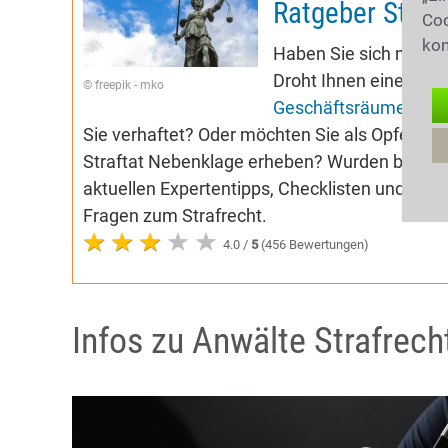
Ratgeber Straf
Coo
kon
Haben Sie sich möglic
Droht Ihnen eine Dur
© freepik - mko
Geschäftsräume
? Ha
Sie verhaftet? Oder möchten Sie als Opfer vo
Straftat Nebenklage erheben? Wurden bei Ih
aktuellen Expertentipps, Checklisten und Aud
Fragen zum Strafrecht.
4.0 /
5
(456 Bewertungen)
Infos zu Anwälte Strafrech