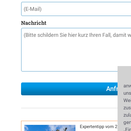
Nachricht
anw
uns
Wei
zus
zul
gen
Expertentipp vom 26.06.2
„Ei