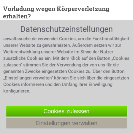
Vorladung wegen Körperverletzung
erhalten?
Datenschutzeinstellungen
Erleidet eine Person durch bewusstes Handeln eines
Anderen körperlichen Schaden, so spricht man von
anwaltssuche.de verwendet Cookies, um die Funktionsfähigkeit
Körperverletzung. Auch physische Gewalt erfüllt den
unserer Website zu gewährleisten. Außerdem setzen wir zur
Tatbestand der Körperverletzung. Je nach Schwere
Weiterentwicklung unserer Website im Sinne der Nutzer
der
Körperverletzung
kann die verhängte Strafe bis
zusätzliche Cookies ein. Mit dem Klick auf den Button „Cookies
hin zu fünf Jahren Haft bedeuten. Schon der Versuch
zulassen“ stimmen Sie der Verwendung der von uns für die
der Körperverletzung ist bereits strafbar. Eine
genannten Zwecke eingesetzten Cookies zu. Über den Button
fahrlässige Körperverletzung verjährt, wie auch die
„Einstellungen verwalten“ können Sie sich über die eingesetzten
einfache Körperverletzung, nach fünf Jahren. Die
Cookies informieren und den Umfang Ihrer Einwilligung
schwere oder auch gefährliche Körperverletzung
konfigurieren.
verjährt erst nach 10 Jahren. Der Straftatbestand der
Körperverletzung mit Todesfolge hat eine
Verjährungsfrist von 20 Jahren. Das gleiche gilt für die
Cookies zulassen
Verstümmelung weiblicher Genitalien. Opfer einer
Einstellungen verwalten
Körperverletzung sollten sich unbedingt an einen
Anwalt für Strafrecht wenden. Kostenlos wird in