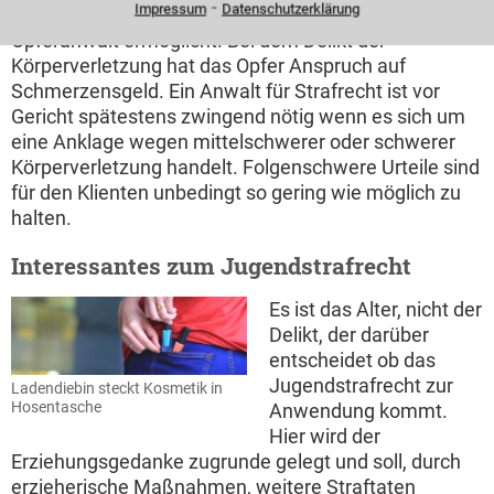
⁃
Impressum
Datenschutzerklärung
einigen Fällen über das Gericht auch ein sogenannter
Opferanwalt ermöglicht. Bei dem Delikt der
Körperverletzung hat das Opfer Anspruch auf
Schmerzensgeld. Ein Anwalt für Strafrecht ist vor
Gericht spätestens zwingend nötig wenn es sich um
eine Anklage wegen mittelschwerer oder schwerer
Körperverletzung handelt. Folgenschwere Urteile sind
für den Klienten unbedingt so gering wie möglich zu
halten.
Interessantes zum Jugendstrafrecht
Es ist das Alter, nicht der
Delikt, der darüber
entscheidet ob das
Jugendstrafrecht zur
Ladendiebin steckt Kosmetik in
Hosentasche
Anwendung kommt.
Hier wird der
Erziehungsgedanke zugrunde gelegt und soll, durch
erzieherische Maßnahmen, weitere Straftaten