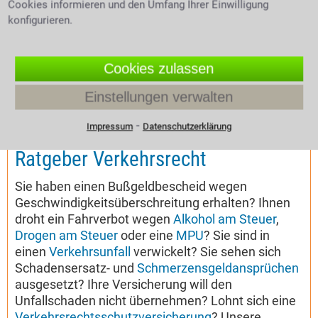
Cookies informieren und den Umfang Ihrer Einwilligung
konfigurieren.
Cookies zulassen
Einstellungen verwalten
⁃
Impressum
Datenschutzerklärung
Expertentipp vom 27.04.2019
Ratgeber Verkehrsrecht
Sie haben einen Bußgeldbescheid wegen
Geschwindigkeitsüberschreitung erhalten? Ihnen
droht ein Fahrverbot wegen
Alkohol am Steuer
,
Drogen am Steuer
oder eine
MPU
? Sie sind in
einen
Verkehrsunfall
verwickelt? Sie sehen sich
Schadensersatz- und
Schmerzensgeldansprüchen
ausgesetzt? Ihre Versicherung will den
Unfallschaden nicht übernehmen? Lohnt sich eine
Verkehrsrechtsschutzversicherung
? Unsere