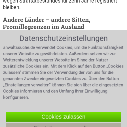
wegen Straftatbestandes für zehn Jahre registriert
bleiben.
Andere Länder – andere Sitten,
Promillegrenzen im Ausland
Datenschutzeinstellungen
Auch im EU-Ausland
liegen die
anwaltssuche.de verwendet Cookies, um die Funktionsfähigkeit
Promillegrenzen meist
unserer Website zu gewährleisten. Außerdem setzen wir zur
bei 0,5. Die
Weiterentwicklung unserer Website im Sinne der Nutzer
Bußgeldhöhe ist aber
zusätzliche Cookies ein. Mit dem Klick auf den Button „Cookies
EU-weit sehr
zulassen“ stimmen Sie der Verwendung der von uns für die
unterschiedlich. Diese
genannten Zwecke eingesetzten Cookies zu. Über den Button
Grenzwerte sind ohne
„Einstellungen verwalten“ können Sie sich über die eingesetzten
Gewähr, da sie jederzeit
Cookies informieren und den Umfang Ihrer Einwilligung
veränderten
konfigurieren.
Kein Alkohol wenn man mit dem
Bestimmungen
Auto unterwegs ist
unterliegen können.
Cookies zulassen
Die allgemeine Promillegrenze liegt bei