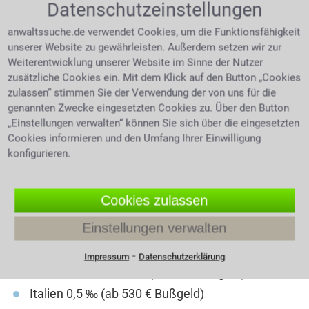
können jederzeit
Datenschutzeinstellungen
angehoben werden, es
anwaltssuche.de verwendet Cookies, um die Funktionsfähigkeit
Ein KFZ Schlüssel vor einer
ist daher
Flasche mit Alkohol
unserer Website zu gewährleisten. Außerdem setzen wir zur
empfehlenswert vor
Weiterentwicklung unserer Website im Sinne der Nutzer
Reiseantritt die
zusätzliche Cookies ein. Mit dem Klick auf den Button „Cookies
aktuellen Werte abzufragen.
zulassen“ stimmen Sie der Verwendung der von uns für die
genannten Zwecke eingesetzten Cookies zu. Über den Button
Die allgemeine Promillegrenze liegt bei
„Einstellungen verwalten“ können Sie sich über die eingesetzten
unseren europäischen Nachbarn in
Cookies informieren und den Umfang Ihrer Einwilligung
konfigurieren.
Belgien bei 0,5 ‰ (180 € Bußgeld)
Dänemark bei 0,5 ‰ (ein Monatsverdienst)
Cookies zulassen
Finnland 0,5 ‰ (ab 15 Tagessätzen)
Einstellungen verwalten
Frankreich 0,5 ‰ (ab 135 € Bußgeld)
Griechenland 0,5 ‰ (ab 80 € Bußgeld)
⁃
Impressum
Datenschutzerklärung
Großbritannien 0,5 ‰ (ab 80 € Bußgeld)
Italien 0,5 ‰ (ab 530 € Bußgeld)