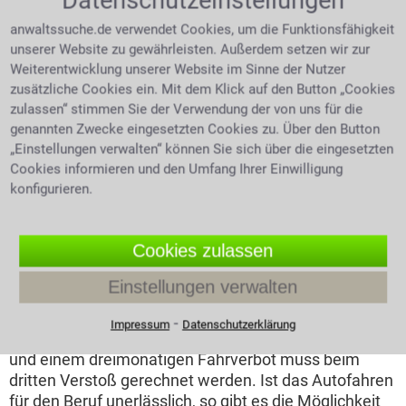
Datenschutzeinstellungen
Trotzdem gilt auch hier:
Wer einen Fahrfehler
anwaltssuche.de verwendet Cookies, um die Funktionsfähigkeit
begeht, oder durch
unserer Website zu gewährleisten. Außerdem setzen wir zur
Ausfallerscheinungen
Weiterentwicklung unserer Website im Sinne der Nutzer
leichter Blechschaden an einem
roten KFZ
auffällt, macht sich auch
zusätzliche Cookies ein. Mit dem Klick auf den Button „Cookies
mit wenig Promille (also
zulassen“ stimmen Sie der Verwendung der von uns für die
auch schon mit 0,3 Promille!) im Blut strafbar. Ab 0,5
genannten Zwecke eingesetzten Cookies zu. Über den Button
„Einstellungen verwalten“ können Sie sich über die eingesetzten
Promille werden dann 2 Punkte im
Cookies informieren und den Umfang Ihrer Einwilligung
Fahreignungsregister ehemals 2014
konfigurieren.
Verkehrszentralregister (VZR) , eingetragen,
zusätzlich wird ein Bußgeld in Höhe von 500 Euro
erhoben und es wird ein Fahrverbot von einem Monat
Cookies zulassen
ausgesprochen. Die Folgen einer zweiten
Trunkenheitsfahrt sind dann schon drei Monate
Einstellungen verwalten
Fahrverbot und 1.000 Euro Bußgeld. Nicht zu
vergessen, die neuerlichen zwei Punkte im FAER. Mit
⁃
Impressum
Datenschutzerklärung
1.500 Euro, zwei Punkten im Fahreignungsregister
und einem dreimonatigen Fahrverbot muss beim
dritten Verstoß gerechnet werden. Ist das Autofahren
für den Beruf unerlässlich, so gibt es die Möglichkeit