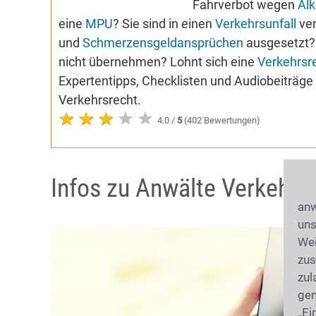
Fahrverbot wegen
Alk
eine
MPU
? Sie sind in einen
Verkehrsunfall
ver
und
Schmerzensgeldansprüchen
ausgesetzt? 
nicht übernehmen? Lohnt sich eine
Verkehrsr
Expertentipps, Checklisten und Audiobeiträg
Verkehrsrecht.
4.0 /
5
(402 Bewertungen)
Infos zu Anwälte Verkehrsr
anw
uns
Wei
zus
zul
gen
„Ei