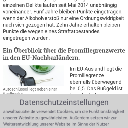
einzelnen Delikte laufen seit Mai 2014 unabhängig
voneinander. Fünf Jahre bleiben Punkte eingetragen,
wenn der Alkoholverstoß nur eine Ordnungswidrigkeit
nach sich gezogen hat. Zehn Jahre erhalten bleiben
Punkte die wegen eines Straftatbestandes
eingetragen wurden.
Ein Überblick über die Promillegrenzwerte
in den EU-Nachbarländern.
Im EU-Ausland liegt die
Promillegrenze
ebenfalls überwiegend
bei 0,5. Das Bußgeld ist
Autoschlüssel liegt neben einer
Bierflasche
jedoch stark
Datenschutzeinstellungen
unterschiedlich. Nur als
groben Richtwert geben wir Ihnen hier die
anwaltssuche.de verwendet Cookies, um die Funktionsfähigkeit
Promillegrenzwerte anderer europäischer Länder. Vor
unserer Website zu gewährleisten. Außerdem setzen wir zur
Reiseantritt ist es zu empfehlen sich über eventuell
Weiterentwicklung unserer Website im Sinne der Nutzer
veränderte Werte zu informieren.