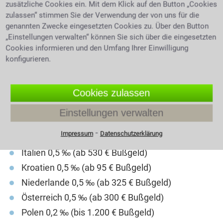
zusätzliche Cookies ein. Mit dem Klick auf den Button „Cookies
zulassen“ stimmen Sie der Verwendung der von uns für die
Die allgemeine Promillegrenze liegt bei
genannten Zwecke eingesetzten Cookies zu. Über den Button
„Einstellungen verwalten“ können Sie sich über die eingesetzten
unseren europäischen Nachbarn in
Cookies informieren und den Umfang Ihrer Einwilligung
konfigurieren.
Belgien bei 0,5 ‰ (180 € Bußgeld)
Dänemark bei 0,5 ‰ (ein Monatsverdienst)
Cookies zulassen
Finnland 0,5 ‰ (ab 15 Tagessätzen)
Frankreich 0,5 ‰ (ab 135 € Bußgeld)
Einstellungen verwalten
Griechenland 0,5 ‰ (ab 80 € Bußgeld)
⁃
Impressum
Datenschutzerklärung
Großbritannien 0,5 ‰ (ab 80 € Bußgeld)
Italien 0,5 ‰ (ab 530 € Bußgeld)
Kroatien 0,5 ‰ (ab 95 € Bußgeld)
Niederlande 0,5 ‰ (ab 325 € Bußgeld)
Österreich 0,5 ‰ (ab 300 € Bußgeld)
Polen 0,2 ‰ (bis 1.200 € Bußgeld)