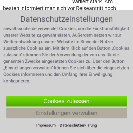
variiert stark. Am
besten informiert man sich vor Reiseantritt noch
einmal nach den aktuellen Grenzwerten.
Datenschutzeinstellungen
anwaltssuche.de verwendet Cookies, um die Funktionsfähigkeit
Die allgemeine Promillegrenze liegt bei
unserer Website zu gewährleisten. Außerdem setzen wir zur
unseren europäischen Nachbarn in
Weiterentwicklung unserer Website im Sinne der Nutzer
zusätzliche Cookies ein. Mit dem Klick auf den Button „Cookies
Belgien bei 0,5 ‰ (180 € Bußgeld)
zulassen“ stimmen Sie der Verwendung der von uns für die
Dänemark bei 0,5 ‰ (ein Monatsverdienst)
genannten Zwecke eingesetzten Cookies zu. Über den Button
„Einstellungen verwalten“ können Sie sich über die eingesetzten
Finnland 0,5 ‰ (ab 15 Tagessätzen)
Cookies informieren und den Umfang Ihrer Einwilligung
Frankreich 0,5 ‰ (ab 135 € Bußgeld)
konfigurieren.
Griechenland 0,5 ‰ (ab 80 € Bußgeld)
Großbritannien 0,5 ‰ (ab 80 € Bußgeld)
Cookies zulassen
Italien 0,5 ‰ (ab 530 € Bußgeld)
Einstellungen verwalten
Kroatien 0,5 ‰ (ab 95 € Bußgeld)
Niederlande 0,5 ‰ (ab 325 € Bußgeld)
⁃
Impressum
Datenschutzerklärung
Österreich 0,5 ‰ (ab 300 € Bußgeld)