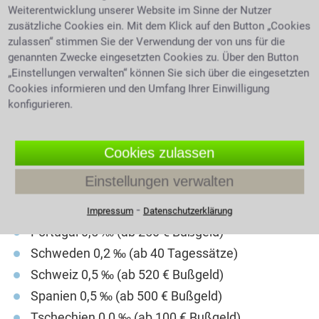
Weiterentwicklung unserer Website im Sinne der Nutzer
Dänemark bei 0,5 ‰ (ein Monatsverdienst)
zusätzliche Cookies ein. Mit dem Klick auf den Button „Cookies
Finnland 0,5 ‰ (ab 15 Tagessätzen)
zulassen“ stimmen Sie der Verwendung der von uns für die
genannten Zwecke eingesetzten Cookies zu. Über den Button
Frankreich 0,5 ‰ (ab 135 € Bußgeld)
„Einstellungen verwalten“ können Sie sich über die eingesetzten
Griechenland 0,5 ‰ (ab 80 € Bußgeld)
Cookies informieren und den Umfang Ihrer Einwilligung
Großbritannien 0,5 ‰ (ab 80 € Bußgeld)
konfigurieren.
Italien 0,5 ‰ (ab 530 € Bußgeld)
Kroatien 0,5 ‰ (ab 95 € Bußgeld)
Cookies zulassen
Niederlande 0,5 ‰ (ab 325 € Bußgeld)
Einstellungen verwalten
Österreich 0,5 ‰ (ab 300 € Bußgeld)
⁃
Polen 0,2 ‰ (bis 1.200 € Bußgeld)
Impressum
Datenschutzerklärung
Portugal 0,5 ‰ (ab 250 € Bußgeld)
Schweden 0,2 ‰ (ab 40 Tagessätze)
Schweiz 0,5 ‰ (ab 520 € Bußgeld)
Spanien 0,5 ‰ (ab 500 € Bußgeld)
Tschechien 0,0 ‰ (ab 100 € Bußgeld)