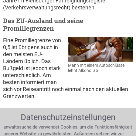
Jahre im Flensburger Fahreignungsregister
(Verkehrsverwaltungsrecht) bestehen.
Das EU-Ausland und seine
Promillegrenzen
Eine Promillegrenze von
0,5 ist übrigens auch in
den meisten EU-
Ländern üblich. Das
Mann mit einem Autoschlüssel
Bußgeld ist jedoch stark
lehnt Alkohol ab
unterschiedlich. Am
besten informiert man
sich vor Reiseantritt noch einmal nach den aktuellen
Grenzwerten.
Die allgemeine Promillegrenze liegt bei
Datenschutzeinstellungen
unseren europäischen Nachbarn in
anwaltssuche.de verwendet Cookies, um die Funktionsfähigkeit
unserer Website zu gewährleisten. Außerdem setzen wir zur
Belgien bei 0,5 ‰ (180 € Bußgeld)