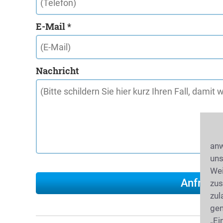
E-Mail *
Nachricht
anw
uns
Wei
zus
zul
gen
„Ei