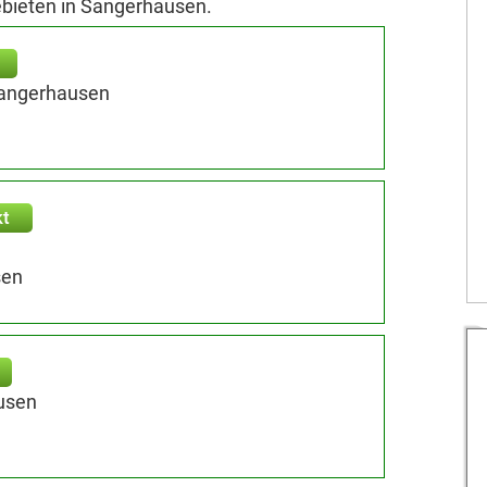
ebieten in Sangerhausen.
Sangerhausen
kt
sen
usen