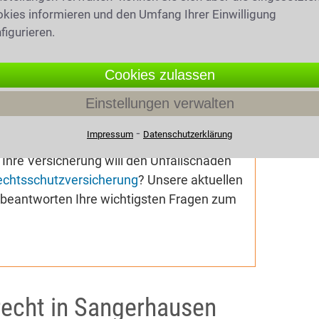
kies informieren und den Umfang Ihrer Einwilligung
figurieren.
019
(6321 mal gelesen)
hrsrecht
Cookies zulassen
geldbescheid wegen
chreitung erhalten? Ihnen droht ein
Einstellungen verwalten
ohol am Steuer
,
Drogen am Steuer
oder
⁃
Impressum
Datenschutzerklärung
wickelt? Sie sehen sich Schadensersatz-
Ihre Versicherung will den Unfallschaden
echtsschutzversicherung
? Unsere aktuellen
e beantworten Ihre wichtigsten Fragen zum
recht in Sangerhausen