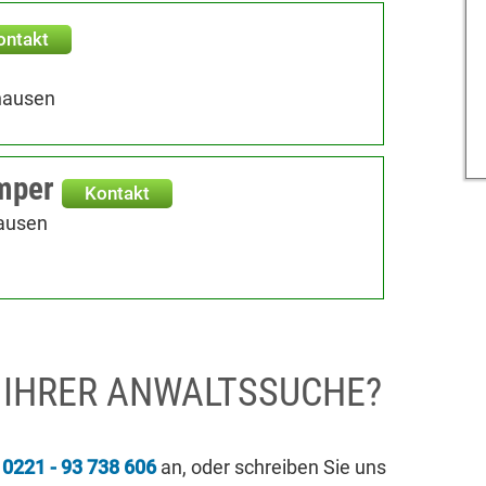
ontakt
hausen
mper
Kontakt
hausen
I IHRER ANWALTSSUCHE?
r
0221 - 93 738 606
an, oder schreiben Sie uns