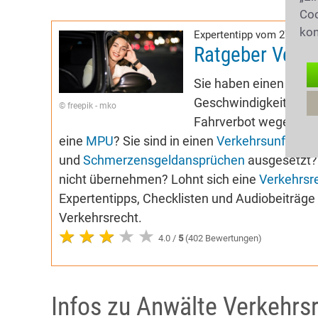
Coo
kon
Expertentipp vom 27.04.2
Ratgeber Verke
Sie haben einen Buß
Geschwindigkeitsübers
© freepik - mko
Fahrverbot wegen
Alk
eine
MPU
? Sie sind in einen
Verkehrsunfall
ver
und
Schmerzensgeldansprüchen
ausgesetzt? 
nicht übernehmen? Lohnt sich eine
Verkehrsr
Expertentipps, Checklisten und Audiobeiträg
Verkehrsrecht.
4.0 /
5
(402 Bewertungen)
Infos zu Anwälte Verkehrs