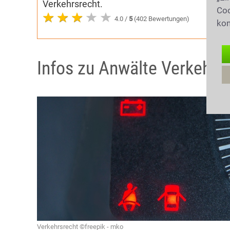
Verkehrsrecht.
Coo
4.0 /
5
(402 Bewertungen)
kon
Infos zu Anwälte Verkehrs
Verkehrsrecht ©freepik - mko