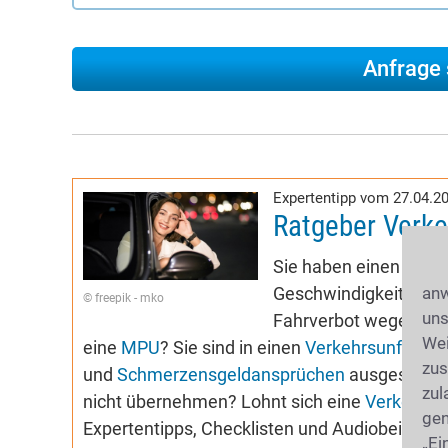
Expertentipp vom 27.04.2
Ratgeber Verke
Sie haben einen Buß
Geschwindigkeitsübers
anw
© freepik - mko
uns
Fahrverbot wegen
Alk
Wei
eine
MPU
? Sie sind in einen
Verkehrsunfall
ver
zus
und
Schmerzensgeldansprüchen
ausgesetzt? 
zul
nicht übernehmen? Lohnt sich eine
Verkehrsr
gen
Expertentipps, Checklisten und Audiobeiträg
„Ei