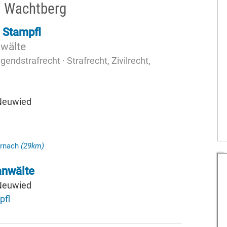
n Wachtberg
 Stampfl
nwälte
endstrafrecht · Strafrecht, Zivilrecht,
 Neuwied
ernach
(29km)
anwälte
 Neuwied
pfl