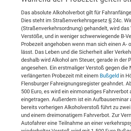
Das absolute Alkoholverbot gilt für Fahranfäng
Dies steht im Straßenverkehrsgesetz § 24c. Wir
(Straßenverkehrsordnung) gehandelt, wird das
Verstöße, und in weniger schwerwiegende B-Vers
Probezeit angehoben wenn man sich einen A- 
lässt. Das Leben und die Sicherheit aller Verke
deshalb wird Alkohol am Steuer, gerade in der
angesehen. Ein erstmaliger Verstoß gegen die N
verlängerten Probezeit mit einem
Bußgeld
in H
Flensburger Fahreignungsregister geahndet. Ab 
500 Euro, es wird ein einmonatiges Fahrverbot
eingetragen. Außerdem ist ein Aufbauseminar 
bereits vorherigen Alkoholverstoß führt zu zwe
und einem dreimonatigem Fahrverbot. Zur Ver
Autofahrer eine Teilnahme an einer verkehrsps
wiederholter Verstoß wird mit 1.500 Euro Bußge