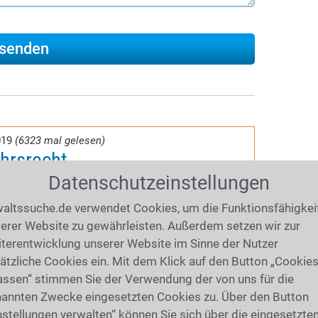
019
(6323 mal gelesen)
hrsrecht
Datenschutzeinstellungen
geldbescheid wegen
chreitung erhalten? Ihnen droht ein
altssuche.de verwendet Cookies, um die Funktionsfähigkei
erer Website zu gewährleisten. Außerdem setzen wir zur
ohol am Steuer
,
Drogen am Steuer
oder
terentwicklung unserer Website im Sinne der Nutzer
wickelt? Sie sehen sich Schadensersatz-
ätzliche Cookies ein. Mit dem Klick auf den Button „Cookie
Ihre Versicherung will den Unfallschaden
assen“ stimmen Sie der Verwendung der von uns für die
echtsschutzversicherung
? Unsere aktuellen
annten Zwecke eingesetzten Cookies zu. Über den Button
e beantworten Ihre wichtigsten Fragen zum
nstellungen verwalten“ können Sie sich über die eingesetzte