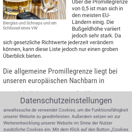
Über die Promillegrenze
von 0,5 ist man sich in
den meisten EU-
Ländern einig. Die
Bierglas und Schnaps und ein
Bußgeldhöhe variiert
Schlüssel eines VW
jedoch sehr stark. Da
sich gesetzliche Richtwerte jederzeit verändern
können, kann diese Liste jedoch nur einen groben
Überblick bieten.
Die allgemeine Promillegrenze liegt bei
unseren europäischen Nachbarn in
Belgien bei 0,5 ‰ (180 € Bußgeld)
Datenschutzeinstellungen
Dänemark bei 0,5 ‰ (ein Monatsverdienst)
anwaltssuche.de verwendet Cookies, um die Funktionsfähigkeit
Finnland 0,5 ‰ (ab 15 Tagessätzen)
unserer Website zu gewährleisten. Außerdem setzen wir zur
Frankreich 0,5 ‰ (ab 135 € Bußgeld)
Weiterentwicklung unserer Website im Sinne der Nutzer
Griechenland 0,5 ‰ (ab 80 € Bußgeld)
zusätzliche Cookies ein. Mit dem Klick auf den Button „Cookies