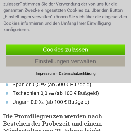
zulassen“ stimmen Sie der Verwendung der von uns für die
Großbritannien 0,5 ‰ (ab 80 € Bußgeld)
genannten Zwecke eingesetzten Cookies zu. Über den Button
Italien 0,5 ‰ (ab 530 € Bußgeld)
„Einstellungen verwalten“ können Sie sich über die eingesetzten
Kroatien 0,5 ‰ (ab 95 € Bußgeld)
Cookies informieren und den Umfang Ihrer Einwilligung
konfigurieren.
Niederlande 0,5 ‰ (ab 325 € Bußgeld)
Österreich 0,5 ‰ (ab 300 € Bußgeld)
Polen 0,2 ‰ (bis 1.200 € Bußgeld)
Cookies zulassen
Portugal 0,5 ‰ (ab 250 € Bußgeld)
Einstellungen verwalten
Schweden 0,2 ‰ (ab 40 Tagessätze)
⁃
Impressum
Datenschutzerklärung
Schweiz 0,5 ‰ (ab 520 € Bußgeld)
Spanien 0,5 ‰ (ab 500 € Bußgeld)
Tschechien 0,0 ‰ (ab 100 € Bußgeld)
Ungarn 0,0 ‰ (ab 100 € Bußgeld)
Die Promillegrenzen werden nach
Bestehen der Probezeit und einem
Mindestalter von 21 Jahren leicht