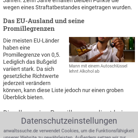
Jahren. Zehn Jahre erhalten bleiben Punkte die
wegen eines Straftatbestandes eingetragen wurden.
Das EU-Ausland und seine
Promillegrenzen
Die meisten EU-Länder
haben eine
Promillegrenze von 0,5.
Lediglich das Bußgeld
Mann mit einem Autoschlüssel
variiert stark. Da sich
lehnt Alkohol ab
gesetzliche Richtwerte
jederzeit verändern
können, kann diese Liste jedoch nur einen groben
Überblick bieten.
Die allgemeine Promillegrenze liegt bei
Datenschutzeinstellungen
unseren europäischen Nachbarn in
anwaltssuche.de verwendet Cookies, um die Funktionsfähigkeit
Belgien bei 0,5 ‰ (180 € Bußgeld)
unserer Website zu gewährleisten. Außerdem setzen wir zur