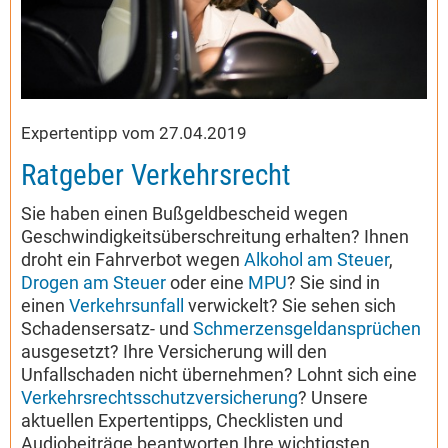
Expertentipp vom 27.04.2019
Ratgeber Verkehrsrecht
Sie haben einen Bußgeldbescheid wegen
Geschwindigkeitsüberschreitung erhalten? Ihnen
droht ein Fahrverbot wegen
Alkohol am Steuer
,
Drogen am Steuer
oder eine
MPU
? Sie sind in
einen
Verkehrsunfall
verwickelt? Sie sehen sich
Schadensersatz- und
Schmerzensgeldansprüchen
ausgesetzt? Ihre Versicherung will den
Unfallschaden nicht übernehmen? Lohnt sich eine
Verkehrsrechtsschutzversicherung
? Unsere
aktuellen Expertentipps, Checklisten und
Audiobeiträge beantworten Ihre wichtigsten