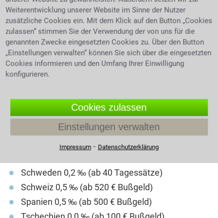
Weiterentwicklung unserer Website im Sinne der Nutzer
Dänemark bei 0,5 ‰ (ein Monatsverdienst)
zusätzliche Cookies ein. Mit dem Klick auf den Button „Cookies
Finnland 0,5 ‰ (ab 15 Tagessätzen)
zulassen“ stimmen Sie der Verwendung der von uns für die
Frankreich 0,5 ‰ (ab 135 € Bußgeld)
genannten Zwecke eingesetzten Cookies zu. Über den Button
„Einstellungen verwalten“ können Sie sich über die eingesetzten
Griechenland 0,5 ‰ (ab 80 € Bußgeld)
Cookies informieren und den Umfang Ihrer Einwilligung
Großbritannien 0,5 ‰ (ab 80 € Bußgeld)
konfigurieren.
Italien 0,5 ‰ (ab 530 € Bußgeld)
Kroatien 0,5 ‰ (ab 95 € Bußgeld)
Cookies zulassen
Niederlande 0,5 ‰ (ab 325 € Bußgeld)
Einstellungen verwalten
Österreich 0,5 ‰ (ab 300 € Bußgeld)
Polen 0,2 ‰ (bis 1.200 € Bußgeld)
⁃
Impressum
Datenschutzerklärung
Portugal 0,5 ‰ (ab 250 € Bußgeld)
Schweden 0,2 ‰ (ab 40 Tagessätze)
Schweiz 0,5 ‰ (ab 520 € Bußgeld)
Spanien 0,5 ‰ (ab 500 € Bußgeld)
Tschechien 0,0 ‰ (ab 100 € Bußgeld)