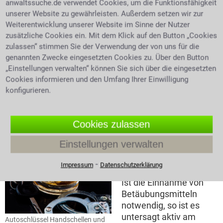
anwaltssuche.de verwendet Cookies, um die Funktionsfähigkeit
"verkehrsfähigen und verschreibungsfähigen"
unserer Website zu gewährleisten. Außerdem setzen wir zur
Betäubungsmittel. Es handelt es sich hier um
Weiterentwicklung unserer Website im Sinne der Nutzer
Medikamente die ein physisches oder psychisches
zusätzliche Cookies ein. Mit dem Klick auf den Button „Cookies
Abhängigkeitspotential haben, wie Morphin oder
zulassen“ stimmen Sie der Verwendung der von uns für die
Morphinderivate, auch Barbiturate und noch viele
genannten Zwecke eingesetzten Cookies zu. Über den Button
mehr. Der Umgang mit Betäubungsmitteln ist nur mit
„Einstellungen verwalten“ können Sie sich über die eingesetzten
entsprechender Erlaubnis straffrei. BtM-Rezepte
Cookies informieren und den Umfang Ihrer Einwilligung
dürfen ausschließlich von Ärzten ausgestellt werden,
konfigurieren.
nur bei begründeter Anwendung und nur wenn der
beabsichtigte Zweck nicht anders zu erreichen ist.
Wurden Sie eines
BTMG
Vergehens beschuldigt,
Cookies zulassen
nehmen Sie Kontakt mit einem Anwalt für Strafrecht
in Duisburg Walsum auf.
Einstellungen verwalten
Drogen im Straßenverkehr
⁃
Impressum
Datenschutzerklärung
Ist die Einnahme von
Betäubungsmitteln
notwendig, so ist es
untersagt aktiv am
Autoschlüssel Handschellen und