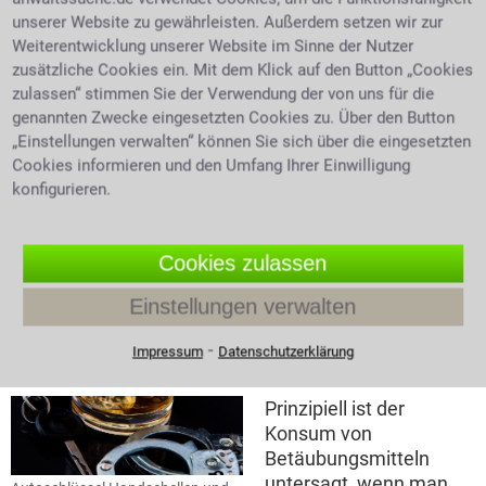
Morphine oder Methadon wiederum sind
unserer Website zu gewährleisten. Außerdem setzen wir zur
verkehrsfähige und verschreibungsfähige
Weiterentwicklung unserer Website im Sinne der Nutzer
Betäubungsmittel. Auch Kokain ist grundsätzlich
zusätzliche Cookies ein. Mit dem Klick auf den Button „Cookies
verschreibungsfähig. Die Voraussetzung für
zulassen“ stimmen Sie der Verwendung der von uns für die
Apotheken zum Umgang mit Betäubungsmitteln ist
genannten Zwecke eingesetzten Cookies zu. Über den Button
„Einstellungen verwalten“ können Sie sich über die eingesetzten
eine Erlaubnis der Bundesopiumstelle, einer Abteilung
Cookies informieren und den Umfang Ihrer Einwilligung
des Bundesinstituts für Arzneimittel und
konfigurieren.
Medizinprodukte. Sieht ein Arzt die Indikation
gegeben und gibt es keine andere Alternative, so ist
der Arzt berechtigt ein BtM-Rezept auszustellen und
Cookies zulassen
ermächtigt damit gleichzeitig den Patienten dieses
Mittel zu konsumieren. Ein Anwalt für Strafrecht in
Einstellungen verwalten
Gaggenau leistet Rat und Hilfe bei
BTMG
Vergehen.
⁃
Impressum
Datenschutzerklärung
Drogen im Straßenverkehr
Prinzipiell ist der
Konsum von
Betäubungsmitteln
untersagt, wenn man