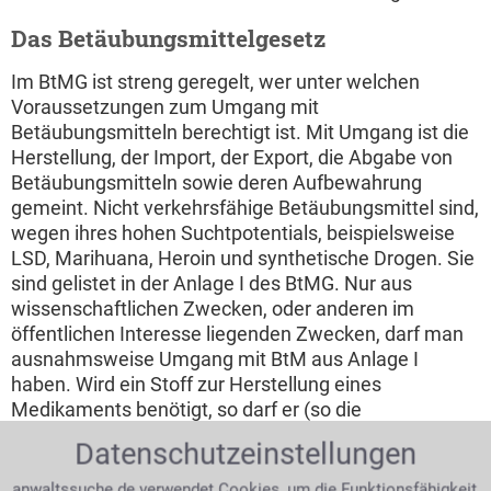
Das Betäubungsmittelgesetz
Im BtMG ist streng geregelt, wer unter welchen
Voraussetzungen zum Umgang mit
Betäubungsmitteln berechtigt ist. Mit Umgang ist die
Herstellung, der Import, der Export, die Abgabe von
Betäubungsmitteln sowie deren Aufbewahrung
gemeint. Nicht verkehrsfähige Betäubungsmittel sind,
wegen ihres hohen Suchtpotentials, beispielsweise
LSD, Marihuana, Heroin und synthetische Drogen. Sie
sind gelistet in der Anlage I des BtMG. Nur aus
wissenschaftlichen Zwecken, oder anderen im
öffentlichen Interesse liegenden Zwecken, darf man
ausnahmsweise Umgang mit BtM aus Anlage I
haben. Wird ein Stoff zur Herstellung eines
Medikaments benötigt, so darf er (so die
Berechtigung erteilt wurde) hergestellt und vertrieben
Datenschutzeinstellungen
werden. Er ist aber, als Substanz in Anlage II gelistet,
nicht verschreibungsfähig. Kodein, Barbiturate und
anwaltssuche.de verwendet Cookies, um die Funktionsfähigkeit