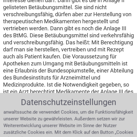
Interesse dienen darf. Dann gibt es die in Anlage II
gelisteten Betäubungsmittel. Sie sind nicht
verschreibungsfähig, dürfen aber zur Herstellung von
therapeutischen Medikamenten hergestellt und
vertrieben werden. Dann gibt es noch die Anlage III
des BtMG. Diese Betäubungsmittel sind verkehrsfähig
und verschreibungsfähig. Das heißt: Mit Berechtigung
darf man sie herstellen, vertreiben und mit Rezept
auch als Patient kaufen. Die Voraussetzung für
Apotheken zum Umgang mit Betäubungsmitteln ist
eine Erlaubnis der Bundesopiumstelle, einer Abteilung
des Bundesinstituts für Arzneimittel und
Medizinprodukte. Ist die Notwendigkeit gegeben, so
ist ein Arzt berechtigt Medikamente der Anlage III des
Betäubungsmittelgesetzes zu verschreiben. Wurden
Datenschutzeinstellungen
Sie eines
BTMG
Vergehens beschuldigt, nehmen Sie
anwaltssuche.de verwendet Cookies, um die Funktionsfähigkeit
Kontakt mit einem Anwalt für Strafrecht in Karlsruhe
unserer Website zu gewährleisten. Außerdem setzen wir zur
Ost auf.
Weiterentwicklung unserer Website im Sinne der Nutzer
Drogenerkennung im Straßenverkehr
zusätzliche Cookies ein. Mit dem Klick auf den Button „Cookies