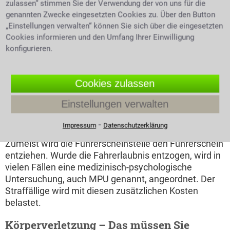
zulassen“ stimmen Sie der Verwendung der von uns für die
Ist die Einnahme von
genannten Zwecke eingesetzten Cookies zu. Über den Button
Betäubungsmitteln
„Einstellungen verwalten“ können Sie sich über die eingesetzten
notwendig, so ist es
Cookies informieren und den Umfang Ihrer Einwilligung
konfigurieren.
untersagt aktiv am
Frau hält eine Kapsel Extasy
wischen den Fingern
Straßenverkehr
teilzunehmen. Bei
Cookies zulassen
Missachtung der Straßenverkehrsordnung und der
Gefährdung anderer Verkehrsteilnehmer wird ein
Einstellungen verwalten
Bußgeldverfahren wegen Missachtung eingeleitet.
Zusätzlich wird ein Strafverfahren eingeleitet wegen
⁃
Impressum
Datenschutzerklärung
des Verstoßes gegen das Betäubungsmittelgesetz.
Zumeist wird die Führerscheinstelle den Führerschein
entziehen. Wurde die Fahrerlaubnis entzogen, wird in
vielen Fällen eine medizinisch-psychologische
Untersuchung, auch MPU genannt, angeordnet. Der
Straffällige wird mit diesen zusätzlichen Kosten
belastet.
Körperverletzung – Das müssen Sie