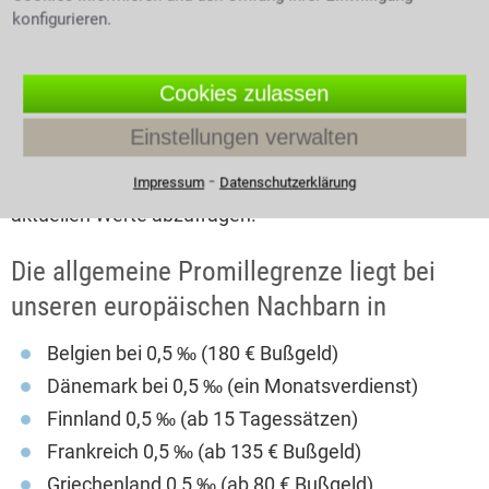
Bußgelder liegen jedoch
konfigurieren.
weit auseinander.
Gesetzliche Grenzwerte
können jederzeit
Cookies zulassen
angehoben werden, es
Autoschlüssel auf einer Bar mit
Einstellungen verwalten
ist daher
alkoholischen Getränken
empfehlenswert vor
⁃
Impressum
Datenschutzerklärung
Reiseantritt die
aktuellen Werte abzufragen.
Die allgemeine Promillegrenze liegt bei
unseren europäischen Nachbarn in
Belgien bei 0,5 ‰ (180 € Bußgeld)
Dänemark bei 0,5 ‰ (ein Monatsverdienst)
Finnland 0,5 ‰ (ab 15 Tagessätzen)
Frankreich 0,5 ‰ (ab 135 € Bußgeld)
Griechenland 0,5 ‰ (ab 80 € Bußgeld)