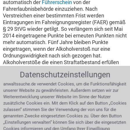
automatisch der
Führerschein
von der
Fahrerlaubnisbehörde einzuziehen. Nach
Verstreichen einer bestimmten Frist werden
Eintragungen im Fahreignungsregister (FAER) gemäß
§ 29 StVG wieder getilgt. So verlängern sich seit Mai
2014 eingetragene Punkte bei erneuten Punkten nicht
mehr automatisch. Fünf Jahre bleiben Punkte
eingetragen, wenn der Alkoholverstoß nur eine
Ordnungswidrigkeit nach sich gezogen hat.
Alkoholverstöße die einen Straftatbestand erfüllen
bleiben für zehn Jahre im Fahreignungsregister
Datenschutzeinstellungen
erhalten.
anwaltssuche.de verwendet Cookies, um die Funktionsfähigkeit
Andere Länder – andere Sitten,
unserer Website zu gewährleisten. Außerdem setzen wir zur
Promillegrenzen im Ausland
Weiterentwicklung unserer Website im Sinne der Nutzer
zusätzliche Cookies ein. Mit dem Klick auf den Button „Cookies
Eine Promillegrenze von
zulassen“ stimmen Sie der Verwendung der von uns für die
0,5 ist übrigens auch in
genannten Zwecke eingesetzten Cookies zu. Über den Button
den meisten EU-
„Einstellungen verwalten“ können Sie sich über die eingesetzten
Ländern üblich. Die
Cookies informieren und den Umfang Ihrer Einwilligung