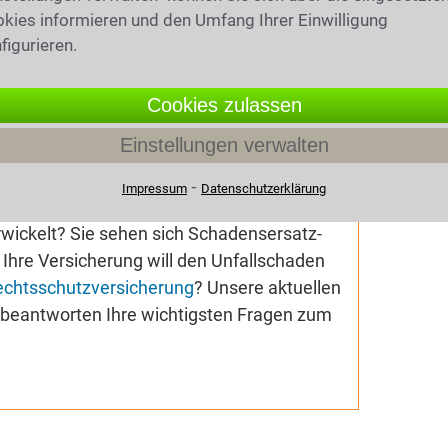
kies informieren und den Umfang Ihrer Einwilligung
figurieren.
019
(6320 mal gelesen)
Cookies zulassen
hrsrecht
Einstellungen verwalten
geldbescheid wegen
chreitung erhalten? Ihnen droht ein
⁃
Impressum
Datenschutzerklärung
ohol am Steuer
,
Drogen am Steuer
oder
wickelt? Sie sehen sich Schadensersatz-
Ihre Versicherung will den Unfallschaden
echtsschutzversicherung
? Unsere aktuellen
e beantworten Ihre wichtigsten Fragen zum