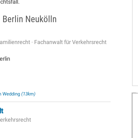
chtsfall.
 Berlin Neukölln
amilienrecht · Fachanwalt für Verkehrsrecht
rlin
in Wedding
(13km)
t
Verkehrsrecht