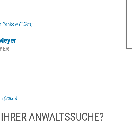
in Pankow
(15km)
Meyer
YER
n
en
(33km)
I IHRER ANWALTSSUCHE?