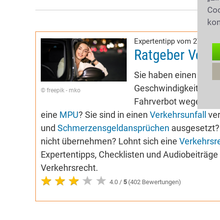
Coo
kon
Expertentipp vom 27.04.2
Ratgeber Verke
Sie haben einen Buß
Geschwindigkeitsübers
© freepik - mko
Fahrverbot wegen
Alk
eine
MPU
? Sie sind in einen
Verkehrsunfall
ver
und
Schmerzensgeldansprüchen
ausgesetzt? 
nicht übernehmen? Lohnt sich eine
Verkehrsr
Expertentipps, Checklisten und Audiobeiträg
Verkehrsrecht.
4.0 /
5
(402 Bewertungen)