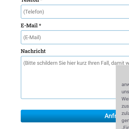
E-Mail *
Nachricht
anw
uns
Wei
zus
zul
gen
„Ei