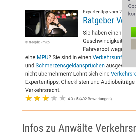
Coo
Expertentipp vom 27.04.2
kon
Ratgeber Verke
Sie haben einen Buß
Geschwindigkeitsübers
© freepik - mko
Fahrverbot wegen
Alk
eine
MPU
? Sie sind in einen
Verkehrsunfall
ver
und
Schmerzensgeldansprüchen
ausgesetzt? 
nicht übernehmen? Lohnt sich eine
Verkehrsr
Expertentipps, Checklisten und Audiobeiträg
Verkehrsrecht.
4.0 /
5
(402 Bewertungen)
Infos zu Anwälte Verkehrsr