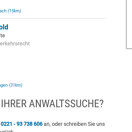
bach
(15km)
old
lte
Verkehrsrecht
ingen
(31km)
I IHRER ANWALTSSUCHE?
r
0221 - 93 738 606
an, oder schreiben Sie uns
zurück.