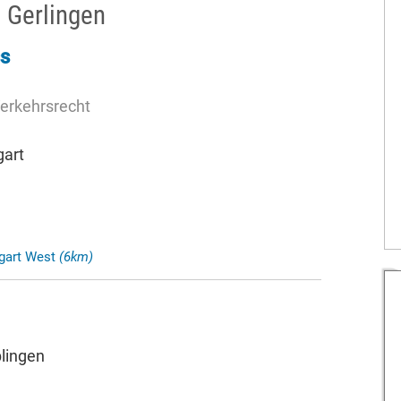
 Gerlingen
s
Verkehrsrecht
gart
tgart West
(6km)
lingen