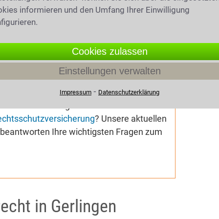
kies informieren und den Umfang Ihrer Einwilligung
019
(6323 mal gelesen)
figurieren.
hrsrecht
Cookies zulassen
geldbescheid wegen
chreitung erhalten? Ihnen droht ein
Einstellungen verwalten
ohol am Steuer
,
Drogen am Steuer
oder
⁃
wickelt? Sie sehen sich Schadensersatz-
Impressum
Datenschutzerklärung
Ihre Versicherung will den Unfallschaden
echtsschutzversicherung
? Unsere aktuellen
e beantworten Ihre wichtigsten Fragen zum
echt in Gerlingen