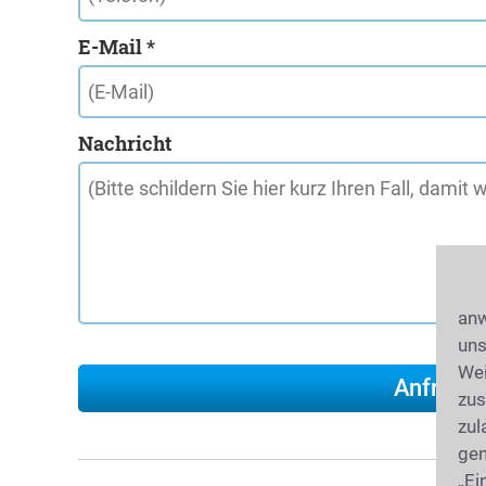
E-Mail *
Nachricht
anw
uns
Wei
zus
zul
gen
„Ei