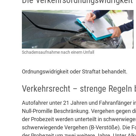
Die Verkehrsordnungswidrigkeit
Schadensaufnahme nach einem Unfall
Ordnungswidrigkeit oder Straftat behandelt.
Verkehrsrecht – strenge Regeln 
Autofahrer unter 21 Jahren und Fahranfänger in 
Null-Promille Beschränkung. Vergehen gegen 
der Probezeit werden unterteilt in schwerwieg
schwerwiegende Vergehen (B-Verstöße). Die Fol
der Probezeit um zwei weitere Jahre. Unter Alko