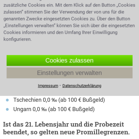
zusätzliche Cookies ein. Mit dem Klick auf den Button „Cookies
Großbritannien 0,5 ‰ (ab 80 € Bußgeld)
zulassen“ stimmen Sie der Verwendung der von uns für die
Italien 0,5 ‰ (ab 530 € Bußgeld)
genannten Zwecke eingesetzten Cookies zu. Über den Button
Kroatien 0,5 ‰ (ab 95 € Bußgeld)
„Einstellungen verwalten“ können Sie sich über die eingesetzten
Cookies informieren und den Umfang Ihrer Einwilligung
Niederlande 0,5 ‰ (ab 325 € Bußgeld)
konfigurieren.
Österreich 0,5 ‰ (ab 300 € Bußgeld)
Polen 0,2 ‰ (bis 1.200 € Bußgeld)
Cookies zulassen
Portugal 0,5 ‰ (ab 250 € Bußgeld)
Schweden 0,2 ‰ (ab 40 Tagessätze)
Einstellungen verwalten
Schweiz 0,5 ‰ (ab 520 € Bußgeld)
⁃
Impressum
Datenschutzerklärung
Spanien 0,5 ‰ (ab 500 € Bußgeld)
Tschechien 0,0 ‰ (ab 100 € Bußgeld)
Ungarn 0,0 ‰ (ab 100 € Bußgeld)
Ist das 21. Lebensjahr und die Probezeit
beendet, so gelten neue Promillegrenzen.