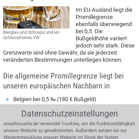
Im EU-Ausland liegt die
Promillegrenze
ebenfalls überwiegend
bei 0,5. Die
Bierglas und Schnaps und ein
Bußgeldhöhe variiert
Schlüssel eines VW
jedoch sehr stark. Diese
Grenzwerte sind ohne Gewähr, da sie jederzeit
veränderten Bestimmungen unterliegen können.
Die allgemeine Promillegrenze liegt bei
unseren europäischen Nachbarn in
Belgien bei 0,5 ‰ (180 € Bußgeld)
Dänemark bei 0,5 ‰ (ein Monatsverdienst)
Datenschutzeinstellungen
Finnland 0,5 ‰ (ab 15 Tagessätzen)
anwaltssuche.de verwendet Cookies, um die Funktionsfähigkeit
Frankreich 0,5 ‰ (ab 135 € Bußgeld)
unserer Website zu gewährleisten. Außerdem setzen wir zur
Griechenland 0,5 ‰ (ab 80 € Bußgeld)
Weiterentwicklung unserer Website im Sinne der Nutzer