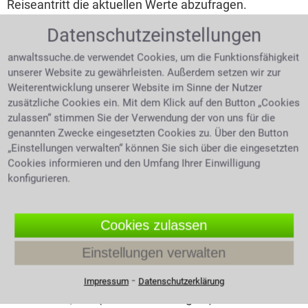
Reiseantritt die aktuellen Werte abzufragen.
Datenschutzeinstellungen
Die allgemeine Promillegrenze liegt bei
anwaltssuche.de verwendet Cookies, um die Funktionsfähigkeit
unseren europäischen Nachbarn in
unserer Website zu gewährleisten. Außerdem setzen wir zur
Weiterentwicklung unserer Website im Sinne der Nutzer
Belgien bei 0,5 ‰ (180 € Bußgeld)
zusätzliche Cookies ein. Mit dem Klick auf den Button „Cookies
Dänemark bei 0,5 ‰ (ein Monatsverdienst)
zulassen“ stimmen Sie der Verwendung der von uns für die
Finnland 0,5 ‰ (ab 15 Tagessätzen)
genannten Zwecke eingesetzten Cookies zu. Über den Button
„Einstellungen verwalten“ können Sie sich über die eingesetzten
Frankreich 0,5 ‰ (ab 135 € Bußgeld)
Cookies informieren und den Umfang Ihrer Einwilligung
Griechenland 0,5 ‰ (ab 80 € Bußgeld)
konfigurieren.
Großbritannien 0,5 ‰ (ab 80 € Bußgeld)
Italien 0,5 ‰ (ab 530 € Bußgeld)
Cookies zulassen
Kroatien 0,5 ‰ (ab 95 € Bußgeld)
Einstellungen verwalten
Niederlande 0,5 ‰ (ab 325 € Bußgeld)
Österreich 0,5 ‰ (ab 300 € Bußgeld)
⁃
Impressum
Datenschutzerklärung
Polen 0,2 ‰ (bis 1.200 € Bußgeld)