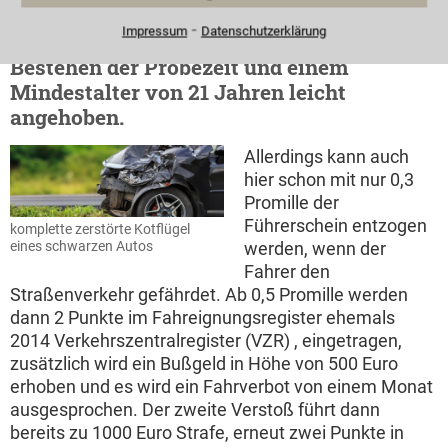
⁃
Impressum
Datenschutzerklärung
Die Promillegrenzen werden nach
Bestehen der Probezeit und einem
Mindestalter von 21 Jahren leicht
angehoben.
Allerdings kann auch
hier schon mit nur 0,3
Promille der
Führerschein entzogen
komplette zerstörte Kotflügel
werden, wenn der
eines schwarzen Autos
Fahrer den
Straßenverkehr gefährdet. Ab 0,5 Promille werden
dann 2 Punkte im Fahreignungsregister ehemals
2014 Verkehrszentralregister (VZR) , eingetragen,
zusätzlich wird ein Bußgeld in Höhe von 500 Euro
erhoben und es wird ein Fahrverbot von einem Monat
ausgesprochen. Der zweite Verstoß führt dann
bereits zu 1000 Euro Strafe, erneut zwei Punkte in