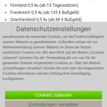
Finnland 0,5 ‰ (ab 15 Tagessätzen)
Frankreich 0,5 ‰ (ab 135 € Bußgeld)
Griechenland 0,5 ‰ (ab 80 € Bußgeld)
Großbritannien 0,5 ‰ (ab 80 € Bußgeld)
Datenschutzeinstellungen
Italien 0,5 ‰ (ab 530 € Bußgeld)
anwaltssuche.de verwendet Cookies, um die Funktionsfähigkeit
Kroatien 0,5 ‰ (ab 95 € Bußgeld)
unserer Website zu gewährleisten. Außerdem setzen wir zur
Weiterentwicklung unserer Website im Sinne der Nutzer
Niederlande 0,5 ‰ (ab 325 € Bußgeld)
zusätzliche Cookies ein. Mit dem Klick auf den Button „Cookies
Österreich 0,5 ‰ (ab 300 € Bußgeld)
zulassen“ stimmen Sie der Verwendung der von uns für die
Polen 0,2 ‰ (bis 1.200 € Bußgeld)
genannten Zwecke eingesetzten Cookies zu. Über den Button
„Einstellungen verwalten“ können Sie sich über die eingesetzten
Portugal 0,5 ‰ (ab 250 € Bußgeld)
Cookies informieren und den Umfang Ihrer Einwilligung
Schweden 0,2 ‰ (ab 40 Tagessätze)
konfigurieren.
Schweiz 0,5 ‰ (ab 520 € Bußgeld)
Spanien 0,5 ‰ (ab 500 € Bußgeld)
Cookies zulassen
Tschechien 0,0 ‰ (ab 100 € Bußgeld)
Einstellungen verwalten
Ungarn 0,0 ‰ (ab 100 € Bußgeld)