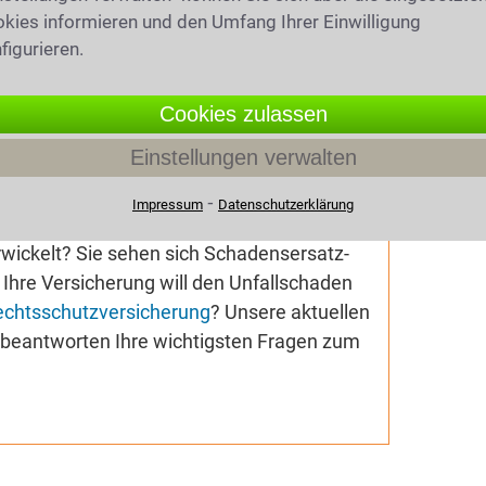
kies informieren und den Umfang Ihrer Einwilligung
figurieren.
019
(6323 mal gelesen)
Cookies zulassen
hrsrecht
Einstellungen verwalten
geldbescheid wegen
chreitung erhalten? Ihnen droht ein
⁃
Impressum
Datenschutzerklärung
ohol am Steuer
,
Drogen am Steuer
oder
wickelt? Sie sehen sich Schadensersatz-
Ihre Versicherung will den Unfallschaden
echtsschutzversicherung
? Unsere aktuellen
e beantworten Ihre wichtigsten Fragen zum