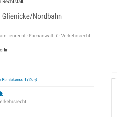
n Rechtsfall.
 Glienicke/Nordbahn
amilienrecht · Fachanwalt für Verkehrsrecht
rlin
n Reinickendorf
(7km)
t
Verkehrsrecht