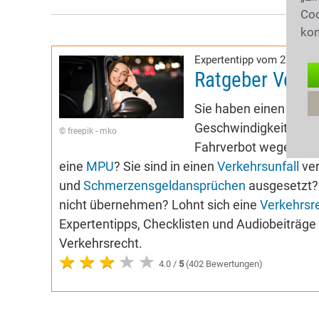
Coo
kon
Expertentipp vom 27.04.2
Ratgeber Verke
Sie haben einen Buß
Geschwindigkeitsübers
© freepik - mko
Fahrverbot wegen
Alk
eine
MPU
? Sie sind in einen
Verkehrsunfall
ver
und
Schmerzensgeldansprüchen
ausgesetzt? 
nicht übernehmen? Lohnt sich eine
Verkehrsr
Expertentipps, Checklisten und Audiobeiträg
Verkehrsrecht.
4.0 /
5
(402 Bewertungen)