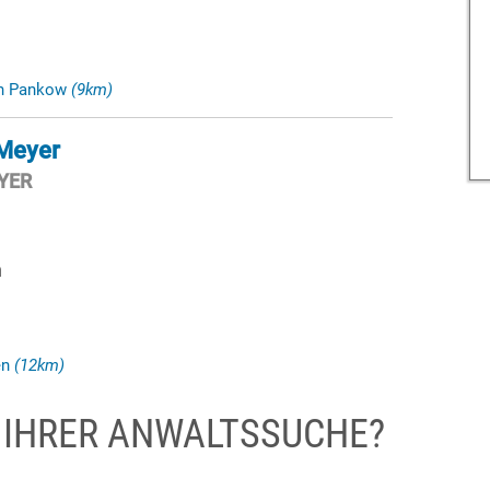
in Pankow
(9km)
Meyer
YER
n
en
(12km)
I IHRER ANWALTSSUCHE?