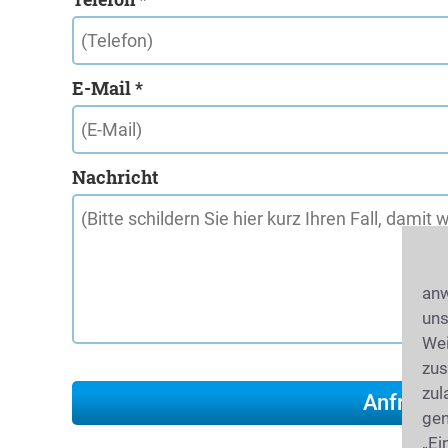
E-Mail *
Nachricht
anw
uns
Wei
zus
zul
gen
„Ei