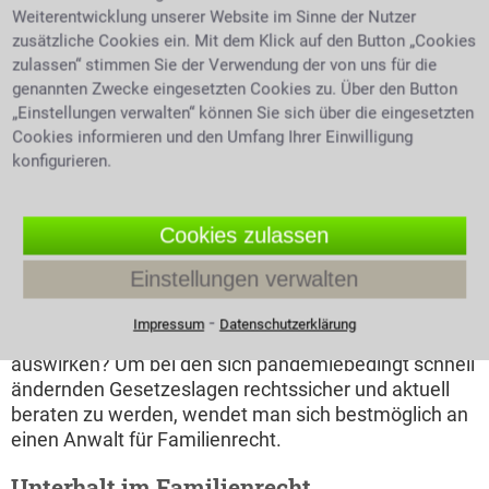
Weiterentwicklung unserer Website im Sinne der Nutzer
wird seine Scheidung in aller Regel deutlich zügiger
zusätzliche Cookies ein. Mit dem Klick auf den Button „Cookies
durchsetzen.
zulassen“ stimmen Sie der Verwendung der von uns für die
genannten Zwecke eingesetzten Cookies zu. Über den Button
Familienrecht und die Corona Pandemie
„Einstellungen verwalten“ können Sie sich über die eingesetzten
Auch das Familienrecht muss sich mit den
Cookies informieren und den Umfang Ihrer Einwilligung
konfigurieren.
Auswirkungen von Corona auseinandersetzen. Das
Gesetz ist bemüht, durch zeitlich begrenzte
Regelungen, Erleichterungen zu schaffen und dadurch
Cookies zulassen
mögliche negative Folgen durch Corona
abzuschwächen. Dies gilt vor allem für das
Einstellungen verwalten
Unterhaltsrecht
und das
Umgangsrecht
auch im
Hinblick auf angeordnete Quarantäne. Kann sich das
⁃
Impressum
Datenschutzerklärung
Thema Impfen auf die Umgangsberechtigung
auswirken? Um bei den sich pandemiebedingt schnell
ändernden Gesetzeslagen rechtssicher und aktuell
beraten zu werden, wendet man sich bestmöglich an
einen Anwalt für Familienrecht.
Unterhalt im Familienrecht