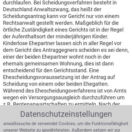
durchlaufen. Bei Scheidungsverfahren besteht in
Deutschland Anwaltszwang, das heißt der
Scheidungsantrag kann vor Gericht nur von einem
Rechtsanwalt gestellt werden. Maßgeblich für die
örtliche Zuständigkeit eines Gerichts ist in der Regel
der Aufenthaltsort der minderjährigen Kinder.
Kinderlose Ehepartner lassen sich in aller Regel vor
dem Gericht des Antraggegners scheiden es sei denn,
einer der beiden Ehepartner wohnt noch in der
ehemals gemeinsamen Wohnung, dies ist dann
entscheidend für den Gerichtsstand. Eine
Ehescheidungsvoraussetzung ist der Antrag auf
Scheidung von einem oder beiden Ehegatten.
Während des Ehescheidungsverfahrens ist von Amts
wegen ein Versorgungsausgleich durchzuführen um
z.B. Rentenanwartschaften zu ermitteln. Nach der
Bestimmung des Versorgungsausgleichs kann der
Datenschutzeinstellungen
Scheidungstermin festgelegt werden zu dem die Ehe
anwaltssuche.de verwendet Cookies, um die Funktionsfähigkeit
schließlich rechtskräftig geschieden wird. Wer
unserer Website zu gewährleisten. Außerdem setzen wir zur
vorausschauend einen
Ehevertrag
geschlossen hat,