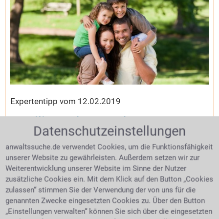
Expertentipp vom 12.02.2019
Familienrecht-Ratgeber
Datenschutzeinstellungen
Hier finden Sie kompetente und verlässliche
anwaltssuche.de verwendet Cookies, um die Funktionsfähigkeit
Antworten auf Ihre Fragen zum Familienrecht. Zu
unserer Website zu gewährleisten. Außerdem setzen wir zur
allen wichtigen Themen wie
Scheidungsrecht
,
Weiterentwicklung unserer Website im Sinne der Nutzer
Sorgerecht
,
Umgangsrecht
,
Unterhalt
,
Ehevertrag
,
zusätzliche Cookies ein. Mit dem Klick auf den Button „Cookies
Mutterschutz
,
Adoption
,
Versorgungsausgleich
zulassen“ stimmen Sie der Verwendung der von uns für die
finden Sie verständlich aufbereitete und konkrete
genannten Zwecke eingesetzten Cookies zu. Über den Button
Hilfen. Was muss bei einem Ehevertrag beachtet
„Einstellungen verwalten“ können Sie sich über die eingesetzten