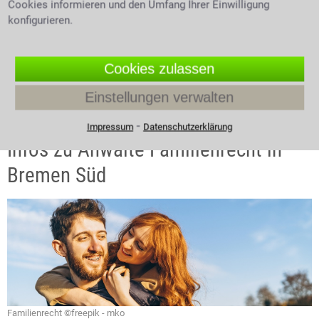
werden? Wie berechnet man den Unterhalt
Cookies informieren und den Umfang Ihrer Einwilligung
während einer Trennung? Wie werden
konfigurieren.
Umgangsrechte vereinbart? Was ist ein
Versorgungsausgleich?
Cookies zulassen
3.9 /
5
(511 Bewertungen)
Einstellungen verwalten
⁃
Impressum
Datenschutzerklärung
Infos zu Anwälte Familienrecht in
Bremen Süd
Familienrecht ©freepik - mko