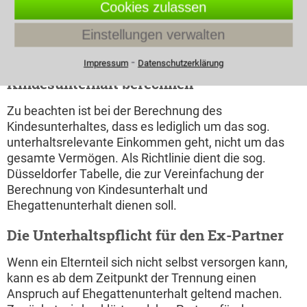
andere Elternteil kümmert sich täglich um das Kind
Cookies zulassen
d.h. sorgt für Essen, Kleidung, kümmert sich um
Einstellungen verwalten
Schulangelegenheiten und Freizeitaktivitäten
(Naturalunterhalt).
⁃
Impressum
Datenschutzerklärung
Kindesunterhalt berechnen
Zu beachten ist bei der Berechnung des
Kindesunterhaltes, dass es lediglich um das sog.
unterhaltsrelevante Einkommen geht, nicht um das
gesamte Vermögen. Als Richtlinie dient die sog.
Düsseldorfer Tabelle, die zur Vereinfachung der
Berechnung von Kindesunterhalt und
Ehegattenunterhalt dienen soll.
Die Unterhaltspflicht für den Ex-Partner
Wenn ein Elternteil sich nicht selbst versorgen kann,
kann es ab dem Zeitpunkt der Trennung einen
Anspruch auf Ehegattenunterhalt geltend machen.