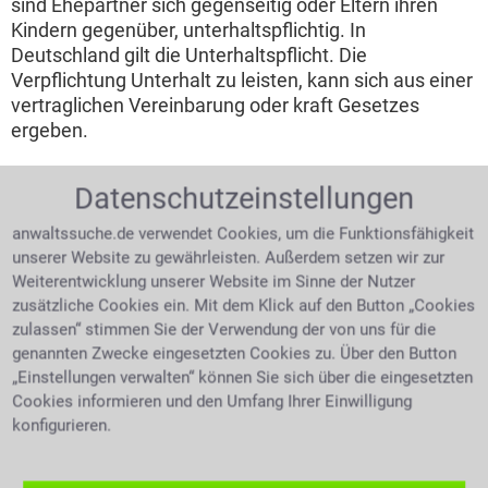
sind Ehepartner sich gegenseitig oder Eltern ihren
Kindern gegenüber, unterhaltspflichtig. In
Deutschland gilt die Unterhaltspflicht. Die
Verpflichtung Unterhalt zu leisten, kann sich aus einer
vertraglichen Vereinbarung oder kraft Gesetzes
ergeben.
Barunterhalt oder Alimente bezeichnet das
Datenschutzeinstellungen
gleiche
anwaltssuche.de verwendet Cookies, um die Funktionsfähigkeit
Man umschreibt damit den finanziellen Teil des
unserer Website zu gewährleisten. Außerdem setzen wir zur
Unterhaltes. Als Unterhaltsverpflichteter muss man
Weiterentwicklung unserer Website im Sinne der Nutzer
allerdings auch in der Lage sein diesen Unterhalt
zusätzliche Cookies ein. Mit dem Klick auf den Button „Cookies
bestreiten zu können. Auch wenn sich die Partner
zulassen“ stimmen Sie der Verwendung der von uns für die
trennen: Ihren Kindern gegenüber sind sie
genannten Zwecke eingesetzten Cookies zu. Über den Button
gleichermaßen unterhaltspflichtig. Um welche Art des
„Einstellungen verwalten“ können Sie sich über die eingesetzten
Unterhaltes es sich handelt hängt von der Position ab
Cookies informieren und den Umfang Ihrer Einwilligung
die man übernehmen kann bzw. muss. In der Regel
konfigurieren.
kommt einer der Ex-Partner dieser Unterhaltspflicht in
Form von Geldzahlungen nach (Barunterhalt), der