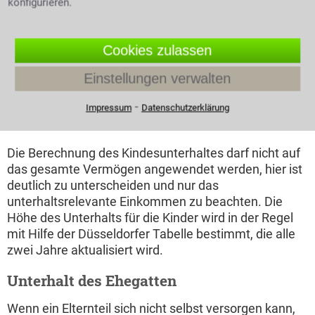
konfigurieren.
heißt, er sorgt für ein Zuhause, für Essen und
Kleidung, kümmert sich um Schul- bzw.
Ausbildungsangelegenheiten und verbringt mit den
Cookies zulassen
Kindern ganz allgemein Zeit. Der andere Elternteil
Einstellungen verwalten
erbringt seine Pflicht in Form von Geldzahlungen an
den Ex-Partner.
⁃
Impressum
Datenschutzerklärung
Den Kindesunterhalt berechnen
Die Berechnung des Kindesunterhaltes darf nicht auf
das gesamte Vermögen angewendet werden, hier ist
deutlich zu unterscheiden und nur das
unterhaltsrelevante Einkommen zu beachten. Die
Höhe des Unterhalts für die Kinder wird in der Regel
mit Hilfe der Düsseldorfer Tabelle bestimmt, die alle
zwei Jahre aktualisiert wird.
Unterhalt des Ehegatten
Wenn ein Elternteil sich nicht selbst versorgen kann,