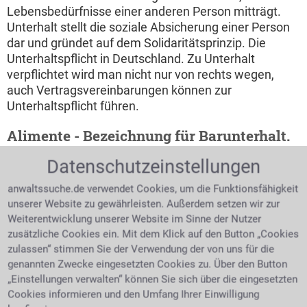
Lebensbedürfnisse einer anderen Person mitträgt.
Unterhalt stellt die soziale Absicherung einer Person
dar und gründet auf dem Solidaritätsprinzip. Die
Unterhaltspflicht in Deutschland. Zu Unterhalt
verpflichtet wird man nicht nur von rechts wegen,
auch Vertragsvereinbarungen können zur
Unterhaltspflicht führen.
Alimente - Bezeichnung für Barunterhalt.
Man umschreibt damit den finanziellen Teil des
Datenschutzeinstellungen
Unterhaltes. Die Grundvoraussetzung ist natürlich,
anwaltssuche.de verwendet Cookies, um die Funktionsfähigkeit
dass der Unterhaltsverpflichtete genügend verdient
unserer Website zu gewährleisten. Außerdem setzen wir zur
um zum Unterhalt eines anderen herangezogen
Weiterentwicklung unserer Website im Sinne der Nutzer
werden zu können. Beide Elternteile sind den
zusätzliche Cookies ein. Mit dem Klick auf den Button „Cookies
gemeinsamen Kindern gegenüber unterhaltspflichtig.
zulassen“ stimmen Sie der Verwendung der von uns für die
Um welche Art des Unterhaltes es sich handelt hängt
genannten Zwecke eingesetzten Cookies zu. Über den Button
von der Position ab die man übernehmen kann bzw.
„Einstellungen verwalten“ können Sie sich über die eingesetzten
muss. Der Partner, bei dem die Kinder wohnen,
Cookies informieren und den Umfang Ihrer Einwilligung
kommt seiner Pflicht in Form von Naturalien nach, das