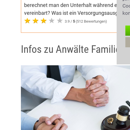
berechnet man den Unterhalt während einer
Coo
vereinbart? Was ist ein Versorgungsausgleich
kon
3.9 /
5
(512 Bewertungen)
Infos zu Anwälte Familienr