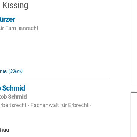
 Kissing
ürzer
ür Familienrecht
g
enau
(30km)
b Schmid
kob Schmid
beitsrecht · Fachanwalt für Erbrecht ·
chau