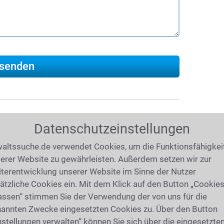
Datenschutzeinstellungen
019
(7390 mal gelesen)
Ratgeber
altssuche.de verwendet Cookies, um die Funktionsfähigkei
erer Website zu gewährleisten. Außerdem setzen wir zur
tente und verlässliche Antworten auf Ihre
terentwicklung unserer Website im Sinne der Nutzer
echt. Zu allen wichtigen Themen wie
ätzliche Cookies ein. Mit dem Klick auf den Button „Cookie
gerecht
,
Umgangsrecht
,
Unterhalt
,
assen“ stimmen Sie der Verwendung der von uns für die
ngsausgleich
finden Sie verständlich
annten Zwecke eingesetzten Cookies zu. Über den Button
bei einem Ehevertrag beachtet werden? Wie
nstellungen verwalten“ können Sie sich über die eingesetzte