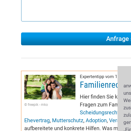
Expertentipp vom 12.02.2
Familienrecht-
anw
uns
Hier finden Sie kompe
Wei
Fragen zum Familienr
© freepik - mko
zus
Scheidungsrecht
,
Sor
zul
Ehevertrag
,
Mutterschutz
,
Adoption
,
Versorgu
gen
aufbereitete und konkrete Hilfen. Was muss 
„Ei