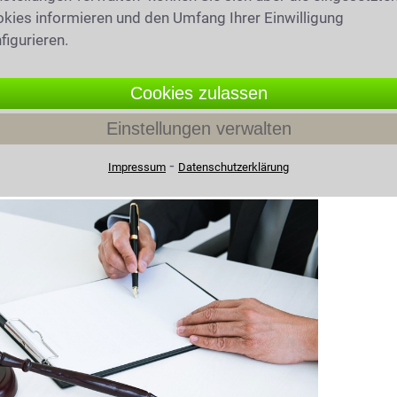
 Trennung? Wie werden Umgangsrechte
kies informieren und den Umfang Ihrer Einwilligung
?
figurieren.
Cookies zulassen
Einstellungen verwalten
echt in Kissing
⁃
Impressum
Datenschutzerklärung