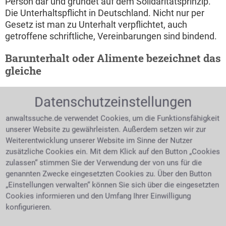
Person dar und gründet auf dem Solidaritätsprinzip.
Die Unterhaltspflicht in Deutschland. Nicht nur per
Gesetz ist man zu Unterhalt verpflichtet, auch
getroffene schriftliche, Vereinbarungen sind bindend.
Barunterhalt oder Alimente bezeichnet das
gleiche
Man umschreibt damit den finanziellen Teil des
Datenschutzeinstellungen
Unterhaltes. Neben der Bedürftigkeit auf Unterhalt
setzt diese aber im gleichen Zuge die
anwaltssuche.de verwendet Cookies, um die Funktionsfähigkeit
Leistungsfähigkeit des Unterhaltsschuldners voraus.
unserer Website zu gewährleisten. Außerdem setzen wir zur
Beide Elternteile haben gleichermaßen eine
Weiterentwicklung unserer Website im Sinne der Nutzer
Unterhaltspflicht gegenüber den gemeinsamen
zusätzliche Cookies ein. Mit dem Klick auf den Button „Cookies
Kindern. Die Unterhaltsarten für die gemeinsamen
zulassen“ stimmen Sie der Verwendung der von uns für die
Kinder unterscheiden sich in Barunterhalt und
genannten Zwecke eingesetzten Cookies zu. Über den Button
Naturalunterhalt, außerdem gibt es noch den
„Einstellungen verwalten“ können Sie sich über die eingesetzten
Trennungsunterhalt später den nachehelichen
Cookies informieren und den Umfang Ihrer Einwilligung
Unterhalt. In der Regel kommt einer der Ex-Partner
konfigurieren.
dieser Unterhaltspflicht in Form von Geldzahlungen