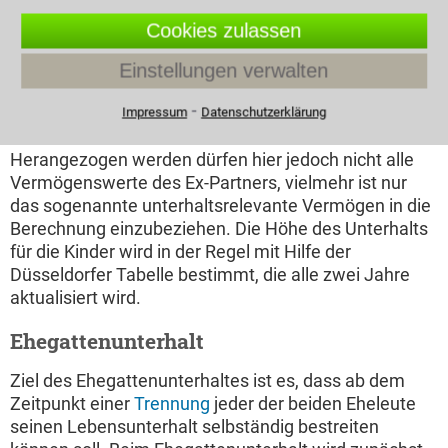
nach (Barunterhalt), der andere Elternteil kümmert
Cookies zulassen
sich täglich um das Kind d.h. sorgt für Essen,
Kleidung, kümmert sich um Schulangelegenheiten
Einstellungen verwalten
und Freizeitaktivitäten (Naturalunterhalt).
⁃
Impressum
Datenschutzerklärung
Kindesunterhalt ermitteln
Herangezogen werden dürfen hier jedoch nicht alle
Vermögenswerte des Ex-Partners, vielmehr ist nur
das sogenannte unterhaltsrelevante Vermögen in die
Berechnung einzubeziehen. Die Höhe des Unterhalts
für die Kinder wird in der Regel mit Hilfe der
Düsseldorfer Tabelle bestimmt, die alle zwei Jahre
aktualisiert wird.
Ehegattenunterhalt
Ziel des Ehegattenunterhaltes ist es, dass ab dem
Zeitpunkt einer
Trennung
jeder der beiden Eheleute
seinen Lebensunterhalt selbständig bestreiten