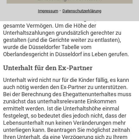
Zu beachten ist bei der Berechnung des
⁃
Kindesunterhaltes, dass es lediglich um das sog.
Impressum
Datenschutzerklärung
unterhaltsrelevante Einkommen geht, nicht um das
gesamte Vermögen. Um die Höhe der
Unterhaltszahlungen grundsätzlich gerechter zu
gestalten (und die Gerichte weiter zu entlasten),
wurde die Düsseldorfer Tabelle vom
Oberlandesgericht in Düsseldorf ins Leben gerufen.
Unterhalt für den Ex-Partner
Unterhalt wird nicht nur für die Kinder fällig, es kann
auch nötig werden den Ex-Partner zu unterstützen.
Bei der Berechnung des Ehegattenunterhaltes muss
zunächst das unterhaltsrelevante Einkommen
ermittelt werden. Ist die Unterhaltshöhe einmal
festgelegt, so bedeutet dies jedoch nicht, dass der
Lebensunterhalt nun keinen Veränderungen mehr
unterliegen kann. Beantragen Sie möglichst zeitnah
Ihren Unterhalt, da eine Verzögerung sich zu Ihrem