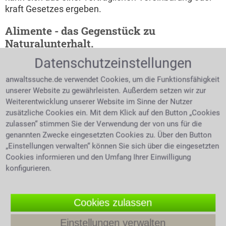
kraft Gesetzes ergeben.
Alimente - das Gegenstück zu
Naturalunterhalt.
Datenschutzeinstellungen
Der Bar- Geldunterhalt ist die regelmäßige Zahlung
eines Gesamtbudgets. Als Unterhaltsverpflichteter
anwaltssuche.de verwendet Cookies, um die Funktionsfähigkeit
muss man allerdings auch in der Lage sein diesen
unserer Website zu gewährleisten. Außerdem setzen wir zur
Unterhalt bestreiten zu können. Viele Eltern wissen
Weiterentwicklung unserer Website im Sinne der Nutzer
nicht, dass sie beide gleichermaßen zur
zusätzliche Cookies ein. Mit dem Klick auf den Button „Cookies
Unterhaltsleistung gegenüber ihren Kindern
zulassen“ stimmen Sie der Verwendung der von uns für die
verpflichtet sind. Um welche Art des Unterhaltes es
genannten Zwecke eingesetzten Cookies zu. Über den Button
sich handelt hängt von der Position ab die man
„Einstellungen verwalten“ können Sie sich über die eingesetzten
übernehmen kann bzw. muss. So kümmert sich der
Cookies informieren und den Umfang Ihrer Einwilligung
eine Elternteil um das tägliche Wohl der
konfigurieren.
gemeinsamen Kinder, der andere Elternteil ermöglicht
dies durch finanzielle Unterstützung.
Cookies zulassen
Die Berechnung des Kindesunterhalts
Einstellungen verwalten