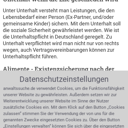
Unter Unterhalt versteht man Leistungen, die den
Lebensbedarf einer Person (Ex-Partner, und/oder
gemeinsame Kinder) sichern. Mit dem Unterhalt soll
die soziale Sicherheit gewährleistet werden. Wie ist
die Unterhaltspflicht in Deutschland geregelt. Zu
Unterhalt verpflichtet wird man nicht nur von rechts
wegen, auch Vertragsvereinbarungen können zur
Unterhaltspflicht führen.
Alimente - Existenzsicherung nach der
Trennung
Datenschutzeinstellungen
Geldunterhalt meint den finanziellen Beitrag des
anwaltssuche.de verwendet Cookies, um die Funktionsfähigkeit
Unterhaltes. Beide Eltern sind unterhaltspflichtig,
unserer Website zu gewährleisten. Außerdem setzen wir zur
jedoch ist darauf Rücksicht zu nehmen wie die
Weiterentwicklung unserer Website im Sinne der Nutzer
persönlichen Lebensverhältnisse sind. Beide
zusätzliche Cookies ein. Mit dem Klick auf den Button „Cookies
Elternteile haben gleichermaßen eine
zulassen“ stimmen Sie der Verwendung der von uns für die
Unterhaltspflicht gegenüber den gemeinsamen
genannten Zwecke eingesetzten Cookies zu. Über den Button
„Einstellungen verwalten“ können Sie sich über die eingesetzten
Kindern. Um welche Art des Unterhaltes es sich