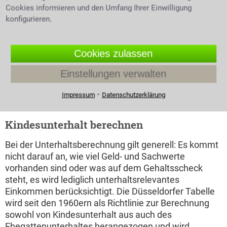
Cookies informieren und den Umfang Ihrer Einwilligung
handelt hängt von der Position ab die man
konfigurieren.
übernehmen kann bzw. muss. Der Partner, bei dem
die Kinder wohnen, kommt seiner Pflicht in Form von
Naturalien nach, das heißt, er sorgt für ein Zuhause,
Cookies zulassen
für Essen und Kleidung, kümmert sich um Schul- bzw.
Ausbildungsangelegenheiten und verbringt mit den
Einstellungen verwalten
Kindern ganz allgemein Zeit. Der andere Elternteil
erbringt seine Pflicht in Form von Geldzahlungen an
⁃
Impressum
Datenschutzerklärung
den Ex-Partner.
Kindesunterhalt berechnen
Bei der Unterhaltsberechnung gilt generell: Es kommt
nicht darauf an, wie viel Geld- und Sachwerte
vorhanden sind oder was auf dem Gehaltsscheck
steht, es wird lediglich unterhaltsrelevantes
Einkommen berücksichtigt. Die Düsseldorfer Tabelle
wird seit den 1960ern als Richtlinie zur Berechnung
sowohl von Kindesunterhalt aus auch des
Ehegattenunterhaltes herangezogen und wird