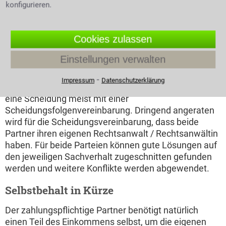
konfigurieren.
möglichst schnell zu beantragen, da er auch zu spät
gestellt werden, und sich dies bis hin zur Rente als
Nachteil erweisen kann. Eine Kanzlei für
Cookies zulassen
Familienrecht ist versiert mit allen möglichen
Schwierigkeiten und Auseinandersetzungen das
Einstellungen verwalten
Familienrecht betreffend und berät ihre Mandanten
u.a. auch bei Fragen zum
Zugewinnausgleich
oder
⁃
Impressum
Datenschutzerklärung
Unterhaltsanspruch. Schneller und einfacher wird
eine Scheidung meist mit einer
Scheidungsfolgenvereinbarung. Dringend angeraten
wird für die Scheidungsvereinbarung, dass beide
Partner ihren eigenen Rechtsanwalt / Rechtsanwältin
haben. Für beide Parteien können gute Lösungen auf
den jeweiligen Sachverhalt zugeschnitten gefunden
werden und weitere Konflikte werden abgewendet.
Selbstbehalt in Kürze
Der zahlungspflichtige Partner benötigt natürlich
einen Teil des Einkommens selbst, um die eigenen