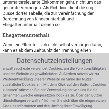
unterhaltsrelevante Einkommen geht, nicht um das
gesamte Vermögen. Als Richtlinie dient die sog.
Düsseldorfer Tabelle, die zur Vereinfachung der
Berechnung von Kindesunterhalt und
Ehegattenunterhalt dienen soll.
Ehegattenunterhalt
Wenn ein Elternteil sich nicht selbst versorgen kann,
kann es ab dem Zeitpunkt der Trennung einen
Anspruch auf Ehegattenunterhalt geltend machen.
Datenschutzeinstellungen
Bei der Berechnung des Ehegattenunterhaltes muss
zunächst das unterhaltsrelevante Einkommen
anwaltssuche.de verwendet Cookies, um die Funktionsfähigkeit
ermittelt werden. Die Höhe des Ehegattenunterhalts
unserer Website zu gewährleisten. Außerdem setzen wir zur
darf während der Trennungsphase immer dann neu
Weiterentwicklung unserer Website im Sinne der Nutzer
berechnet bzw. festgesetzt werden, wenn sich das
zusätzliche Cookies ein. Mit dem Klick auf den Button „Cookies
unterhaltsrelevante Einkommen des zur Zahlung
zulassen“ stimmen Sie der Verwendung der von uns für die
verpflichteten Partners geändert hat (z.b. durch
genannten Zwecke eingesetzten Cookies zu. Über den Button
Arbeitslosigkeit, Kurzarbeit, Aufnahme einer
„Einstellungen verwalten“ können Sie sich über die eingesetzten
selbständigen Tätigkeit o.ä.) Der Anspruch ist
Cookies informieren und den Umfang Ihrer Einwilligung