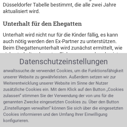
Düsseldorfer Tabelle bestimmt, die alle zwei Jahre
aktualisiert wird.
Unterhalt für den Ehegatten
Unterhalt wird nicht nur für die Kinder fällig, es kann
auch nötig werden den Ex-Partner zu unterstützen.
Beim Ehegattenunterhalt wird zunächst ermittelt, wie
viel unterhaltsrelevantes Einkommen vorhanden ist;
Datenschutzeinstellungen
daraus ergibt sich  sofern ein Anspruch vorhanden ist 
die Höhe der Zahlungen an den Ex-Partner. Auch eine
anwaltssuche.de verwendet Cookies, um die Funktionsfähigkeit
bereits bestehende Unterhaltspflicht aus vorherigen
unserer Website zu gewährleisten. Außerdem setzen wir zur
Beziehungen kann die Unterhaltshöhe des
Weiterentwicklung unserer Website im Sinne der Nutzer
Lebensunterhaltes beeinflussen. Zu beachten ist,
zusätzliche Cookies ein. Mit dem Klick auf den Button „Cookies
dass man seinen Anspruch möglichst bald geltend
zulassen“ stimmen Sie der Verwendung der von uns für die
machen muss, da dieser auch verwirken kann.
genannten Zwecke eingesetzten Cookies zu. Über den Button
Informieren Sie sich bei einer Kanzlei für
„Einstellungen verwalten“ können Sie sich über die eingesetzten
Familienrecht über Themen wie
Zugewinnausgleich
Cookies informieren und den Umfang Ihrer Einwilligung
oder Unterhaltsanspruch. Ein Rechtsanwalt wird Sie
konfigurieren.
als seinen Mandanten bei rechtlichen Schwierigkeiten