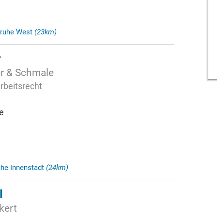
sruhe West
(23km)
r
r & Schmale
rbeitsrecht
e
uhe Innenstadt
(24km)
l
kert