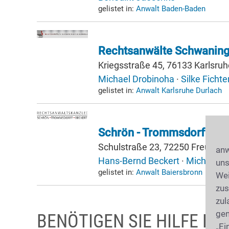
gelistet in:
Anwalt Baden-Baden
Rechtsanwälte Schwaning
Kriegsstraße 45, 76133 Karlsruh
Michael Drobinoha
·
Silke Fichte
gelistet in:
Anwalt Karlsruhe Durlach
Schrön - Trommsdorff - B
Schulstraße 23, 72250 Freudens
anw
Hans-Bernd Beckert
·
Michael Do
uns
gelistet in:
Anwalt Baiersbronn
Wei
zus
zul
gen
BENÖTIGEN SIE HILFE BE
„Ei