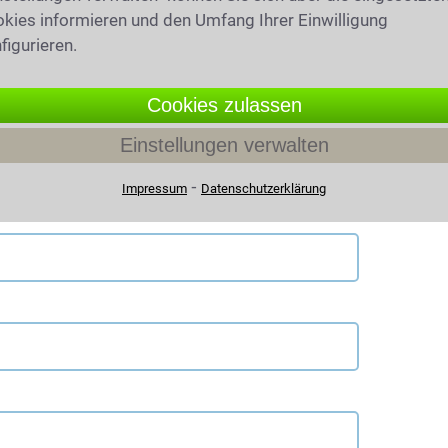
kies informieren und den Umfang Ihrer Einwilligung
figurieren.
r
0221 - 93 738 606
an, oder schreiben Sie uns
zurück.
Cookies zulassen
Einstellungen verwalten
⁃
Impressum
Datenschutzerklärung