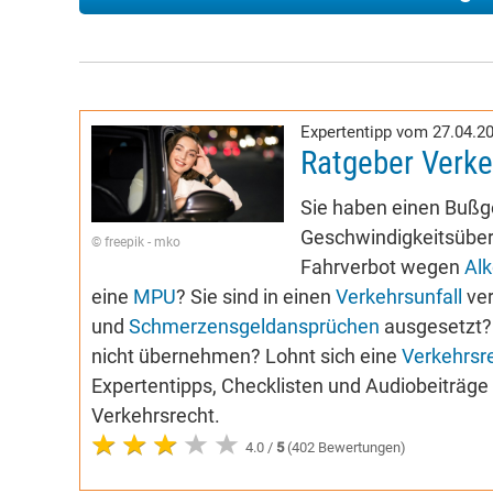
Expertentipp vom 27.04.2
Ratgeber Verke
Sie haben einen Buß
Geschwindigkeitsübers
© freepik - mko
Fahrverbot wegen
Alk
eine
MPU
? Sie sind in einen
Verkehrsunfall
ver
und
Schmerzensgeldansprüchen
ausgesetzt? 
nicht übernehmen? Lohnt sich eine
Verkehrsr
Expertentipps, Checklisten und Audiobeiträg
Verkehrsrecht.
4.0 /
5
(402 Bewertungen)