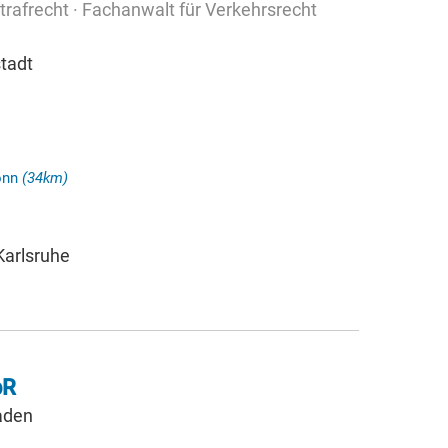
trafrecht · Fachanwalt für Verkehrsrecht
tadt
ronn
(34km)
Karlsruhe
bR
aden