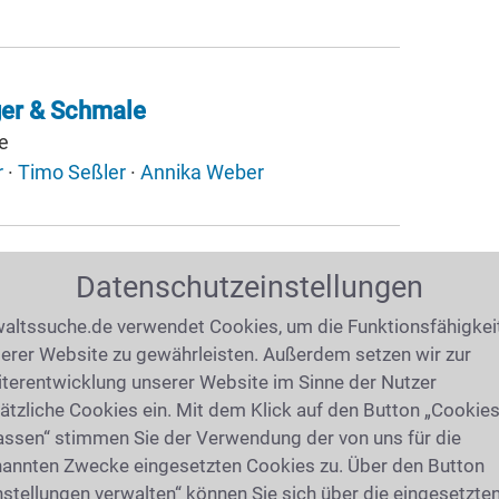
er & Schmale
e
r
·
Timo Seßler
·
Annika Weber
Datenschutzeinstellungen
eckert
tadt
altssuche.de verwendet Cookies, um die Funktionsfähigkei
ll
erer Website zu gewährleisten. Außerdem setzen wir zur
terentwicklung unserer Website im Sinne der Nutzer
ätzliche Cookies ein. Mit dem Klick auf den Button „Cookie
assen“ stimmen Sie der Verwendung der von uns für die
annten Zwecke eingesetzten Cookies zu. Über den Button
I IHRER ANWALTSSUCHE?
nstellungen verwalten“ können Sie sich über die eingesetzte