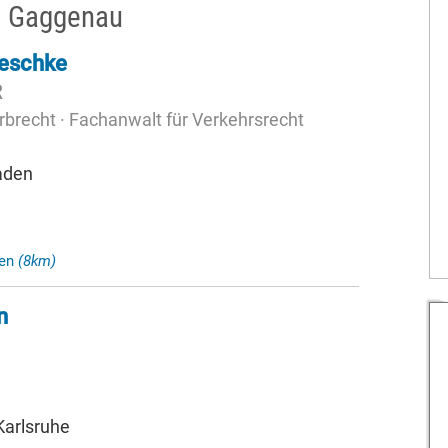
n Gaggenau
aeschke
R
rbrecht · Fachanwalt für Verkehrsrecht
aden
den
(8km)
n
Karlsruhe