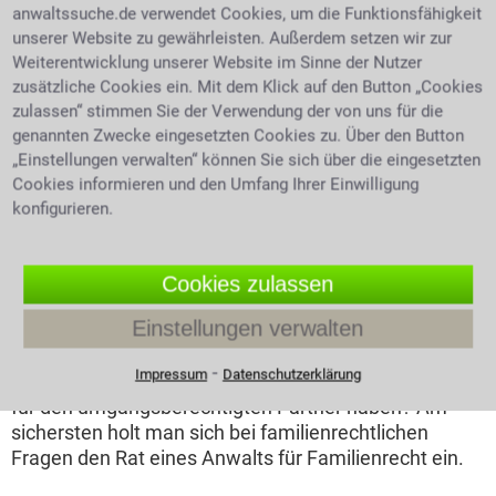
zusenden, die auch von beiden Ehegatten ausgefüllt
anwaltssuche.de verwendet Cookies, um die Funktionsfähigkeit
werden müssen. Ist der Versorgungsausgleich vom
unserer Website zu gewährleisten. Außerdem setzen wir zur
Gericht errechnet, wird der Scheidungstermin
Weiterentwicklung unserer Website im Sinne der Nutzer
bestimmt. Haben die Eheleute einen
Ehevertrag
zusätzliche Cookies ein. Mit dem Klick auf den Button „Cookies
geschlossen, so ist eine Scheidung meist sehr viel
zulassen“ stimmen Sie der Verwendung der von uns für die
unkomplizierter.
genannten Zwecke eingesetzten Cookies zu. Über den Button
„Einstellungen verwalten“ können Sie sich über die eingesetzten
Familienrecht und Corona
Cookies informieren und den Umfang Ihrer Einwilligung
konfigurieren.
Auch das Familienrecht ist von der Corona Pandemie
betroffen. Einige Gesetze wurden vorübergehend
ergänzt, bzw. ausgesetzt, auch um die Folgen für die
Cookies zulassen
Bevölkerung durch Covid-19 so klein wie möglich zu
Einstellungen verwalten
halten. Dies gilt vor allem für das
Unterhaltsrecht
und
das
Umgangsrecht
auch im Hinblick auf angeordnete
⁃
Impressum
Datenschutzerklärung
Quarantäne. Welche Folgen kann eine Impfweigerung
für den umgangsberechtigten Partner haben? Am
sichersten holt man sich bei familienrechtlichen
Fragen den Rat eines Anwalts für Familienrecht ein.