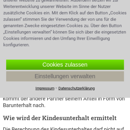
unserer Website zu gewährleisten. Außerdem setzen wir zur
Seite des Unterhaltes handelt. Neben der
Weiterentwicklung unserer Website im Sinne der Nutzer
Bedürftigkeit auf Unterhalt setzt diese aber im
zusätzliche Cookies ein. Mit dem Klick auf den Button „Cookies
gleichen Zuge die Leistungsfähigkeit des
zulassen“ stimmen Sie der Verwendung der von uns für die
Unterhaltsschuldners voraus. Anspruch auf Unterhalt
genannten Zwecke eingesetzten Cookies zu. Über den Button
besteht immer für gemeinsame Kinder, wenn sich
„Einstellungen verwalten“ können Sie sich über die eingesetzten
Eltern trennen oder nicht zusammen leben. Es gibt
Cookies informieren und den Umfang Ihrer Einwilligung
zwei große Unterhaltsarten: den Ehegattenunterhalt 
konfigurieren.
bis zur Scheidung spricht man hier vom
Trennungsunterhalt, danach vom nachehelichen
Cookies zulassen
Unterhalt - und den Kindesunterhalt. Lediglich die
Bezahlung unterscheidet sich: Während der eine
Einstellungen verwalten
Partner, bei dem die Kinder wohnen, seinen
Unterhaltsteil in Form von Naturalunterhalt erbringt
⁃
Impressum
Datenschutzerklärung
(also ein Heim, Nahrung, Fürsorge, Fahrdienste, etc.),
kommt der andere Partner seinem Anteil in Form von
Barunterhalt nach.
Wie wird der Kindesunterhalt ermittelt
Die Berechnung des Kindesunterhaltes darf nicht auf