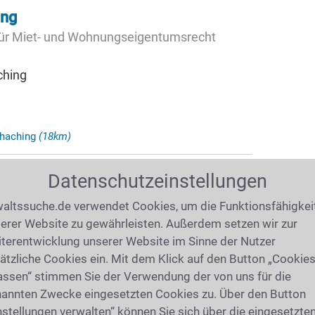
ing
für Miet- und Wohnungseigentumsrecht
ching
rhaching
(18km)
ning
Datenschutzeinstellungen
r Familienrecht · Fachanwältin für Erbrecht
altssuche.de verwendet Cookies, um die Funktionsfähigkei
erer Website zu gewährleisten. Außerdem setzen wir zur
479 München
terentwicklung unserer Website im Sinne der Nutzer
ätzliche Cookies ein. Mit dem Klick auf den Button „Cookie
assen“ stimmen Sie der Verwendung der von uns für die
annten Zwecke eingesetzten Cookies zu. Über den Button
chen Thalkirchen
(21km)
nstellungen verwalten“ können Sie sich über die eingesetzte