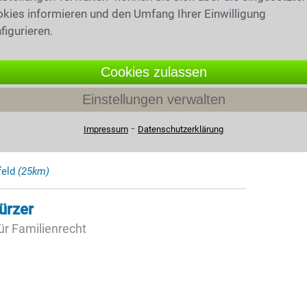
kies informieren und den Umfang Ihrer Einwilligung
b Schmid
figurieren.
kob Schmid
beitsrecht · Fachanwalt für Erbrecht ·
Cookies zulassen
Einstellungen verwalten
chau
⁃
Impressum
Datenschutzerklärung
feld
(25km)
ürzer
ür Familienrecht
g