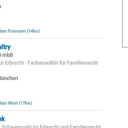
n
chen Freimann
(14km)
ltry
tG mbB
r Erbrecht · Fachanwältin für Familienrecht
 München
chen West
(17km)
nk
t Schwerpunkt im Erbrecht und Familienrecht