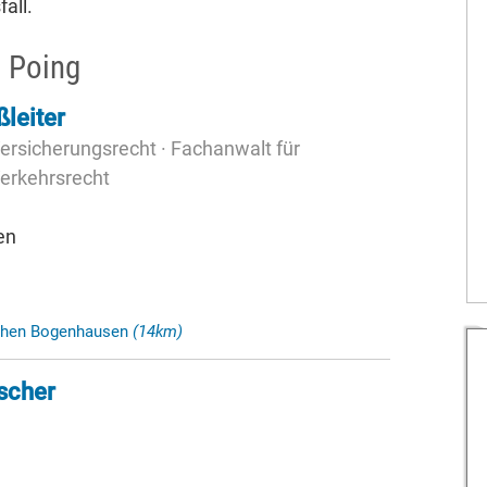
all.
 Poing
leiter
ersicherungsrecht · Fachanwalt für
Verkehrsrecht
en
nchen Bogenhausen
(14km)
scher