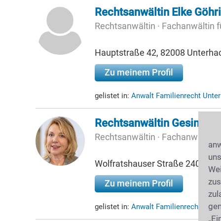
Rechtsanwältin Elke Göhr
Rechtsanwältin · Fachanwältin 
Hauptstraße 42, 82008 Unterha
Zu meinem Profil
gelistet in:
Anwalt Familienrecht Unte
Rechtsanwältin Gesine Ar
Rechtsanwältin · Fachanwältin fü
anw
uns
Wolfratshauser Straße 240, 81
Wei
zus
Zu meinem Profil
zul
gen
gelistet in:
Anwalt Familienrecht Mün
„Ei