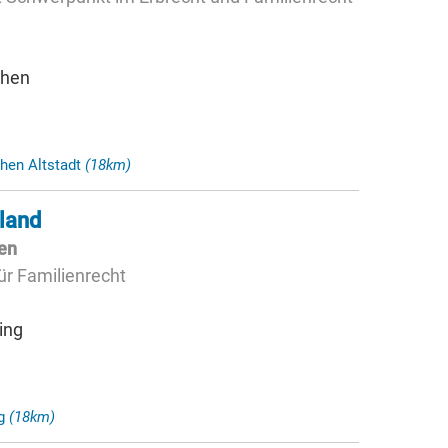
chen
hen Altstadt
(18km)
lland
gen
ür Familienrecht
ing
ng
(18km)