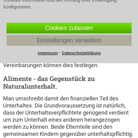
Cookies informieren und den Umfang Ihrer Einwilligung
Unterhalt im Ehe- und Familienrecht
konfigurieren.
Unterhalt steht für die Verantwortung eines
Menschen für die Lebensbedürfnisse einer anderen
Cookies zulassen
Person einzustehen. Unterhalt stellt die soziale
Absicherung einer Person dar und gründet auf dem
Einstellungen verwalten
Solidaritätsprinzip. Deutschland und seine
Unterhaltspflicht. Nicht nur von Gesetzes wegen kann
⁃
Impressum
Datenschutzerklärung
man unterhaltspflichtig werden, auch vertragliche
Vereinbarungen können dies festlegen.
Alimente - das Gegenstück zu
Naturalunterhalt.
Man umschreibt damit den finanziellen Teil des
Unterhaltes. Die Grundvoraussetzung ist natürlich,
dass der Unterhaltsverpflichtete genügend verdient
um zum Unterhalt eines anderen herangezogen
werden zu können. Beide Elternteile sind den
gemeinsamen Kindern gegenüber unterhaltspflichtig.