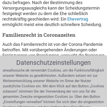
dazu befragen. Nach der Bestimmung des
Versorgungsausgleichs kann der Scheidungstermin
festgelegt werden zu dem die Ehe schließlich
rechtskräftig geschieden wird. Ein
Ehevertrag
ermöglicht meist eine deutlich schnellere Scheidung.
Familienrecht in Coronazeiten
Auch das Familienrecht ist von der Corona Pandemie
betroffen. Mit vorübergehenden Änderungen oder
Ergänzungen von Regelungen, versucht die Regierung
die Covid-19 Folgen für die Bevölkerung möglichst
Datenschutzeinstellungen
gering zu halten. Berührt werden vor allem das
anwaltssuche.de verwendet Cookies, um die Funktionsfähigkeit
Umgangsrecht
als auch das
Unterhaltsrecht
. Auch
unserer Website zu gewährleisten. Außerdem setzen wir zur
das Thema Impfen birgt Konfliktpotential. Um bei den
Weiterentwicklung unserer Website im Sinne der Nutzer
sich pandemiebedingt schnell ändernden
zusätzliche Cookies ein. Mit dem Klick auf den Button „Cookies
Gesetzeslagen rechtssicher und aktuell beraten zu
zulassen“ stimmen Sie der Verwendung der von uns für die
werden, wendet man sich bestmöglich an einen
genannten Zwecke eingesetzten Cookies zu. Über den Button
Anwalt für Familienrecht.
„Einstellungen verwalten“ können Sie sich über die eingesetzten