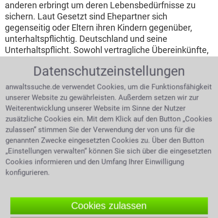
anderen erbringt um deren Lebensbedürfnisse zu
sichern. Laut Gesetzt sind Ehepartner sich
gegenseitig oder Eltern ihren Kindern gegenüber,
unterhaltspflichtig. Deutschland und seine
Unterhaltspflicht. Sowohl vertragliche Übereinkünfte,
als auch das Gesetz kann zu Unterhalt verpflichten.
Datenschutzeinstellungen
Alimente - das Gegenstück zu
anwaltssuche.de verwendet Cookies, um die Funktionsfähigkeit
Naturalunterhalt.
unserer Website zu gewährleisten. Außerdem setzen wir zur
Weiterentwicklung unserer Website im Sinne der Nutzer
Man umschreibt damit den finanziellen Teil des
zusätzliche Cookies ein. Mit dem Klick auf den Button „Cookies
Unterhaltes. Neben der Bedürftigkeit auf Unterhalt
zulassen“ stimmen Sie der Verwendung der von uns für die
setzt diese aber im gleichen Zuge die
genannten Zwecke eingesetzten Cookies zu. Über den Button
Leistungsfähigkeit des Unterhaltsschuldners voraus.
„Einstellungen verwalten“ können Sie sich über die eingesetzten
Auch wenn sich die Partner trennen: Ihren Kindern
Cookies informieren und den Umfang Ihrer Einwilligung
gegenüber sind sie gleichermaßen unterhaltspflichtig.
konfigurieren.
Dabei wird unterschieden zwischen Barunterhalts-
und Naturalunterhaltspflicht. In der Regel kommt
einer der Ex-Partner dieser Unterhaltspflicht in Form
Cookies zulassen
von Geldzahlungen nach (Barunterhalt), der andere