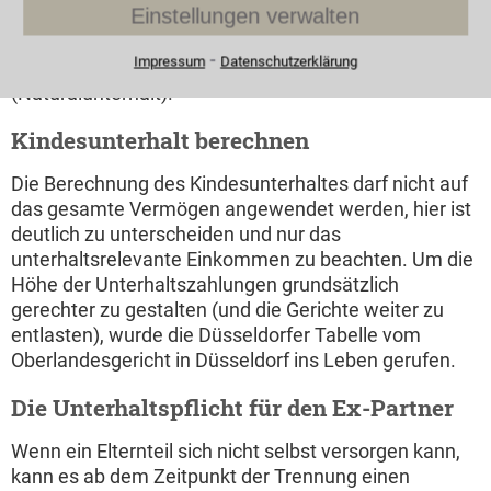
Einstellungen verwalten
Elternteil kümmert sich täglich um das Kind d.h. sorgt
für Essen, Kleidung, kümmert sich um
⁃
Impressum
Datenschutzerklärung
Schulangelegenheiten und Freizeitaktivitäten
(Naturalunterhalt).
Kindesunterhalt berechnen
Die Berechnung des Kindesunterhaltes darf nicht auf
das gesamte Vermögen angewendet werden, hier ist
deutlich zu unterscheiden und nur das
unterhaltsrelevante Einkommen zu beachten. Um die
Höhe der Unterhaltszahlungen grundsätzlich
gerechter zu gestalten (und die Gerichte weiter zu
entlasten), wurde die Düsseldorfer Tabelle vom
Oberlandesgericht in Düsseldorf ins Leben gerufen.
Die Unterhaltspflicht für den Ex-Partner
Wenn ein Elternteil sich nicht selbst versorgen kann,
kann es ab dem Zeitpunkt der Trennung einen