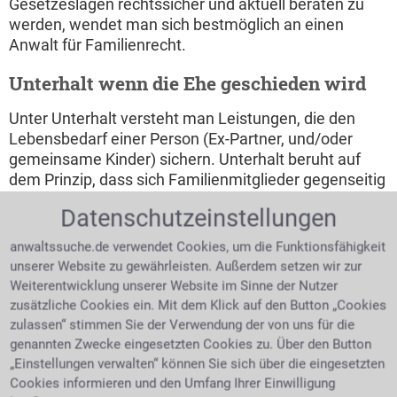
Gesetzeslagen rechtssicher und aktuell beraten zu
werden, wendet man sich bestmöglich an einen
Anwalt für Familienrecht.
Unterhalt wenn die Ehe geschieden wird
Unter Unterhalt versteht man Leistungen, die den
Lebensbedarf einer Person (Ex-Partner, und/oder
gemeinsame Kinder) sichern. Unterhalt beruht auf
dem Prinzip, dass sich Familienmitglieder gegenseitig
materiell und finanziell unterstützen. Die
Datenschutzeinstellungen
Unterhaltspflicht in Deutschland. Zu Unterhalt
verpflichtet wird man nicht nur von rechts wegen,
anwaltssuche.de verwendet Cookies, um die Funktionsfähigkeit
auch Vertragsvereinbarungen können zur
unserer Website zu gewährleisten. Außerdem setzen wir zur
Unterhaltspflicht führen.
Weiterentwicklung unserer Website im Sinne der Nutzer
zusätzliche Cookies ein. Mit dem Klick auf den Button „Cookies
Alimente - Zahlung von Unterhalt
zulassen“ stimmen Sie der Verwendung der von uns für die
genannten Zwecke eingesetzten Cookies zu. Über den Button
Damit ist der finanzielle Beitrag des Unterhaltes
„Einstellungen verwalten“ können Sie sich über die eingesetzten
gemeint. Beide Eltern sind unterhaltspflichtig, jedoch
Cookies informieren und den Umfang Ihrer Einwilligung
ist darauf Rücksicht zu nehmen wie die persönlichen