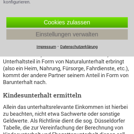
konfigurieren.
Lebensverhältnisse sind. Beide Elternteile sind den
gemeinsamen Kindern gegenüber unterhaltspflichtig.
Es gibt zwei große Unterhaltsarten: den
Cookies zulassen
Ehegattenunterhalt  bis zur Scheidung spricht man
hier vom Trennungsunterhalt, danach vom
Einstellungen verwalten
nachehelichen Unterhalt - und den Kindesunterhalt.
⁃
Impressum
Datenschutzerklärung
Lediglich die Bezahlung unterscheidet sich: Während
der eine Partner, bei dem die Kinder wohnen, seinen
Unterhaltsteil in Form von Naturalunterhalt erbringt
(also ein Heim, Nahrung, Fürsorge, Fahrdienste, etc.),
kommt der andere Partner seinem Anteil in Form von
Barunterhalt nach.
Kindesunterhalt ermitteln
Allein das unterhaltsrelevante Einkommen ist hierbei
zu beachten, nicht etwa Sachwerte oder sonstige
Geldwerte. Als Richtlinie dient die sog. Düsseldorfer
Tabelle, die zur Vereinfachung der Berechnung von