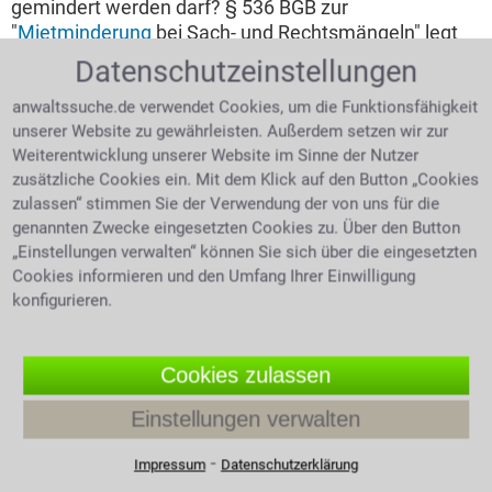
gemindert werden darf? § 536 BGB zur
"
Mietminderung
bei Sach- und Rechtsmängeln" legt
fest, dass die Miete bei eingeschränkter Tauglichkeit
Datenschutzeinstellungen
gemindert werden kann. Auch massiver Taubendreck
auf dem Balkon oder der Terrasse wird durchaus als
anwaltssuche.de verwendet Cookies, um die Funktionsfähigkeit
unserer Website zu gewährleisten. Außerdem setzen wir zur
Beeinträchtigung angesehen. Sogenannte
Weiterentwicklung unserer Website im Sinne der Nutzer
Bagatellschäden jedoch, wie tropfende Wasserhähne,
zusätzliche Cookies ein. Mit dem Klick auf den Button „Cookies
oder kaputte Treppenhausbeleuchtung, sind keine
zulassen“ stimmen Sie der Verwendung der von uns für die
Mietminderungsgründe. Wenn der Mieter für den
genannten Zwecke eingesetzten Cookies zu. Über den Button
Mangel selbst verantwortlich ist, etwa der Befall
„Einstellungen verwalten“ können Sie sich über die eingesetzten
durch Kakerlaken in einer "Messi-Wohnung", so trifft
Cookies informieren und den Umfang Ihrer Einwilligung
den Vermieter ebenfalls keine Schuld und die Miete
konfigurieren.
kann nicht gemindert werden. Um wie viel Prozent
eine Miete gemindert werden darf, muss individuell
geklärt werden. Die Höhe der jeweiligen erlaubten
Cookies zulassen
Minderung hängt vom Grad der Einschränkung ab und
variiert dadurch von Fall zu Fall. Vor einer
Einstellungen verwalten
Mietminderung ist jedoch auf jeden Fall zuerst der
Vermieter zu informieren, um ihm die Möglichkeit zu
⁃
Impressum
Datenschutzerklärung
geben den entstandenen Mangel zu korrigieren.