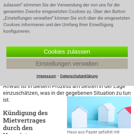
nicht durch eine Mietminderung einforderbar. In
zulassen“ stimmen Sie der Verwendung der von uns für die
welcher Höhe darf die Miete gemindert werden?
genannten Zwecke eingesetzten Cookies zu. Über den Button
Tatsächlich hängt die jeweilige Minderung vom
„Einstellungen verwalten“ können Sie sich über die eingesetzten
Einzelfall und der jeweiligen Beeinträchtigung ab. Vor
Cookies informieren und den Umfang Ihrer Einwilligung
einer Mietminderung ist jedoch auf jeden Fall zuerst
konfigurieren.
der Vermieter zu informieren, um ihm die Möglichkeit
zu geben den entstandenen Mangel zu korrigieren.
Cookies zulassen
Erst wenn der Vermieter den Mängel daraufhin nicht
beseitigt, ist eine Mietminderung gerechtfertigt. Auch
Einstellungen verwalten
das "Recht zur Selbstbeseitigung" steht dem Mieter
nun offen, notfalls kann er auch einen Vorschuss auf
⁃
Impressum
Datenschutzerklärung
die zu erwartenden Kosten gerichtlich einklagen. Ein
Anwalt ist in diesem Prozess am besten in der Lage
einzuschätzen, was in der gegebenen Situation zu tun
ist.
Kündigung des
Mietvertrages
durch den
Haus aus Papier gefaltet mit