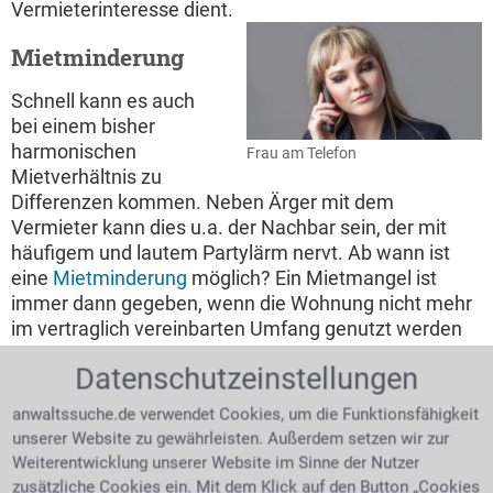
Vermieterinteresse dient.
Mietminderung
Schnell kann es auch
bei einem bisher
harmonischen
Frau am Telefon
Mietverhältnis zu
Differenzen kommen. Neben Ärger mit dem
Vermieter kann dies u.a. der Nachbar sein, der mit
häufigem und lautem Partylärm nervt. Ab wann ist
eine
Mietminderung
möglich? Ein Mietmangel ist
immer dann gegeben, wenn die Wohnung nicht mehr
im vertraglich vereinbarten Umfang genutzt werden
kann. Ob Gestank oder Gaststättenlärm,
Datenschutzeinstellungen
Schimmelbildung oder ähnliches, sie können für die
Minderung einer Miete sprechen. Bagatellschäden,
anwaltssuche.de verwendet Cookies, um die Funktionsfähigkeit
wie eine kaputte Hausflurlampe oder ähnliches, sind
unserer Website zu gewährleisten. Außerdem setzen wir zur
jedoch keine Gründe für eine Mietminderung. Auch
Weiterentwicklung unserer Website im Sinne der Nutzer
durch den Mieter selbst verursachte Schäden sind
zusätzliche Cookies ein. Mit dem Klick auf den Button „Cookies